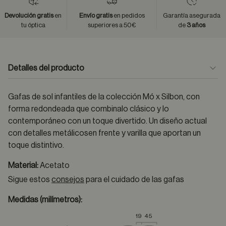
Devolución gratis
en
Envío gratis
en pedidos
Garantía asegurada
tu óptica
superiores a 50€
de
3 años
Detalles del producto
Gafas de sol infantiles de la colección Mó x Silbon, con
forma redondeada que combinalo clásico y lo
contemporáneo con un toque divertido. Un diseño actual
con detalles metálicosen frente y varilla que aportan un
toque distintivo.
Material:
Acetato
Sigue estos
consejos
para el cuidado de las gafas
Medidas (milímetros):
19
45