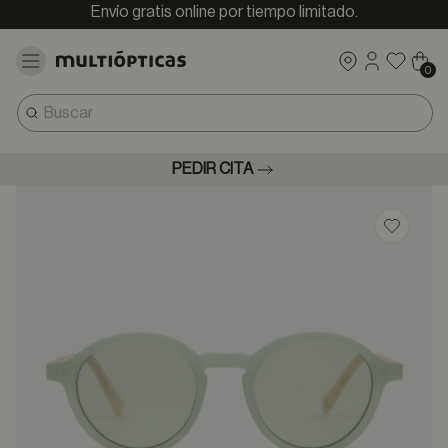
Envío gratis online por tiempo limitado.
0
PEDIR CITA
Guardar