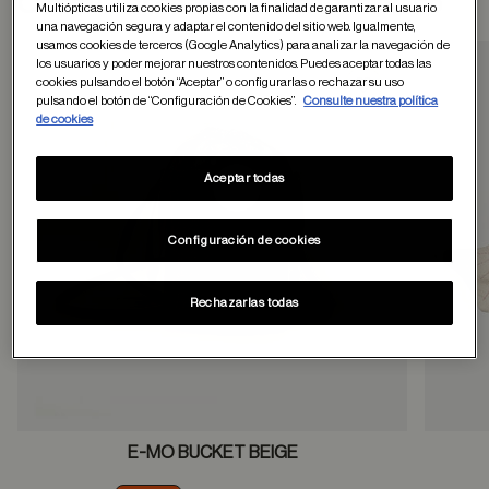
Otros usuarios tambien han comprado
Multiópticas utiliza cookies propias con la finalidad de garantizar al usuario
una navegación segura y adaptar el contenido del sitio web. Igualmente,
usamos cookies de terceros (Google Analytics) para analizar la navegación de
los usuarios y poder mejorar nuestros contenidos. Puedes aceptar todas las
cookies pulsando el botón “Aceptar” o configurarlas o rechazar su uso
Guardar en favor
pulsando el botón de “Configuración de Cookies”.
Consulte nuestra política
de cookies
Aceptar todas
Configuración de cookies
Rechazarlas todas
E-MO BUCKET BEIGE