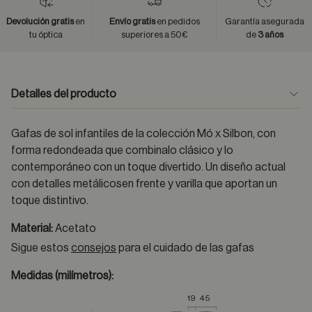
Devolución gratis
en
Envío gratis
en pedidos
Garantía asegurada
tu óptica
superiores a 50€
de
3 años
Detalles del producto
Gafas de sol infantiles de la colección Mó x Silbon, con
forma redondeada que combinalo clásico y lo
contemporáneo con un toque divertido. Un diseño actual
con detalles metálicosen frente y varilla que aportan un
toque distintivo.
Material:
Acetato
Sigue estos
consejos
para el cuidado de las gafas
Medidas (milímetros):
19
45