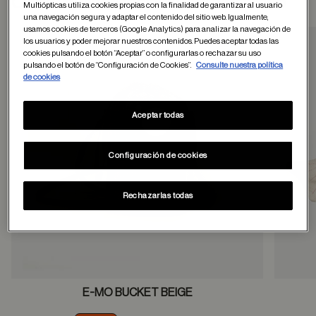
Otros usuarios tambien han comprado
Multiópticas utiliza cookies propias con la finalidad de garantizar al usuario
una navegación segura y adaptar el contenido del sitio web. Igualmente,
usamos cookies de terceros (Google Analytics) para analizar la navegación de
los usuarios y poder mejorar nuestros contenidos. Puedes aceptar todas las
cookies pulsando el botón “Aceptar” o configurarlas o rechazar su uso
Guardar en favor
pulsando el botón de “Configuración de Cookies”.
Consulte nuestra política
de cookies
Aceptar todas
Configuración de cookies
Rechazarlas todas
E-MO BUCKET BEIGE