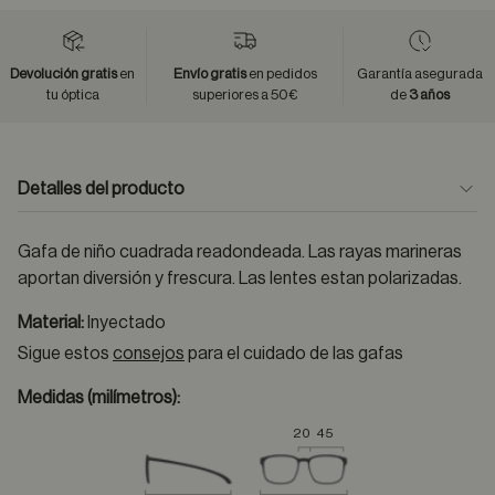
Devolución gratis
en
Envío gratis
en pedidos
Garantía asegurada
tu óptica
superiores a 50€
de
3 años
Detalles del producto
Gafa de niño cuadrada readondeada. Las rayas marineras
aportan diversión y frescura. Las lentes estan polarizadas.
Material:
Inyectado
Sigue estos
consejos
para el cuidado de las gafas
Medidas (milímetros):
20
45