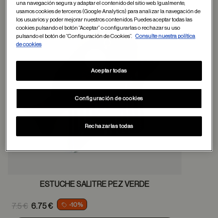
una navegación segura y adaptar el contenido del sitio web. Igualmente,
usamos cookies de terceros (Google Analytics) para analizar la navegación de
los usuarios y poder mejorar nuestros contenidos. Puedes aceptar todas las
Guardar en favor
cookies pulsando el botón “Aceptar” o configurarlas o rechazar su uso
pulsando el botón de “Configuración de Cookies”.
Consulte nuestra política
de cookies
Aceptar todas
Configuración de cookies
Rechazarlas todas
ESTUCHE SALITRE PEZ VERDE
Price reduced from
-10%
7.5 €
6.75 €