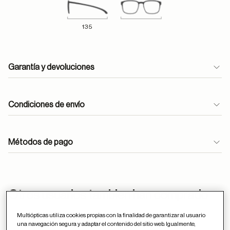
135
Garantía y devoluciones
Condiciones de envío
Métodos de pago
ayuda
Otros usuarios tambien han comprado
Multiópticas utiliza cookies propias con la finalidad de garantizar al usuario
una navegación segura y adaptar el contenido del sitio web. Igualmente,