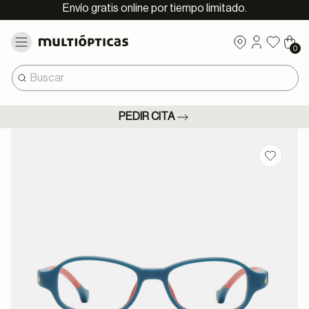
Envío gratis online por tiempo limitado.
0
PEDIR CITA
Guardar