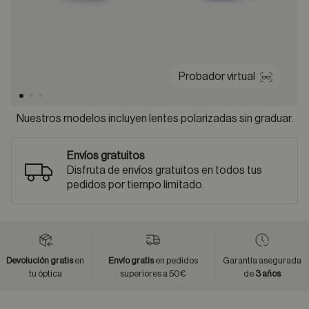
Probador virtual
Nuestros modelos incluyen lentes polarizadas sin graduar.
Envíos gratuitos
Disfruta de envíos gratuitos en todos tus
pedidos por tiempo limitado.
Devolución gratis
en
Envío gratis
en pedidos
Garantía asegurada
tu óptica
superiores a 50€
de
3 años