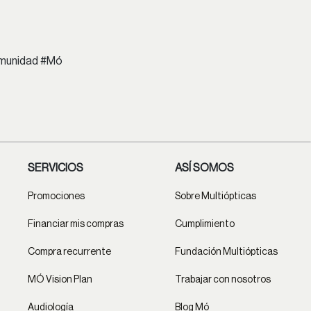
comunidad #Mó
SERVICIOS
ASÍ SOMOS
Promociones
Sobre Multiópticas
Financiar mis compras
Cumplimiento
Compra recurrente
Fundación Multiópticas
MÓ Vision Plan
Trabajar con nosotros
Audiología
Blog Mó