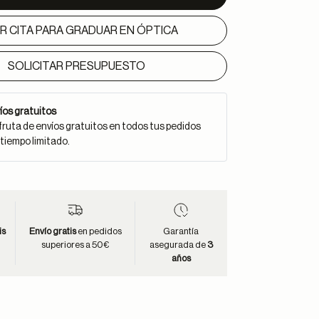
IR CITA PARA GRADUAR EN ÓPTICA
SOLICITAR PRESUPUESTO
íos gratuitos
fruta de envíos gratuitos en todos tus pedidos
 tiempo limitado.
is
Envío gratis
en pedidos
Garantía
superiores a 50€
asegurada de
3
años