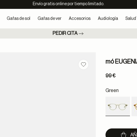
Envío gratis online por tiempo limitado.
Gafas de sol
Gafas de ver
Accesorios
Audiología
Salud 
PEDIR CITA
mó EUGENI
Guardar en favoritos
99 €
Green
selected
AÑ