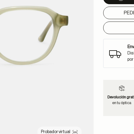
PED
Env
Dis
por
Devolución grat
en tu óptica
Probador virtual