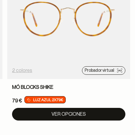
2 colores
Probador virtual
MÓ BLOCKS SHIKE
LUZ AZUL 2X79€
79 €
VER OPCIONES