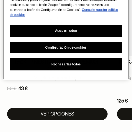
cookies pulsando el botón “Aceptar” o configurarlas o rechazar su uso
pulsando el botón de “Configuración de Cookies”.
Consulte nuestra política
de cookies
Aceptar todas
Configuración de cookies
PACK TRIMESTRAL SILICONA PREMIUM -
PACK
Rechazarlas todas
ADVANCE
Miopía / Hipermetropía
Pack 
Price reduced from
50 €
43 €
to
125 €
VER OPCIONES