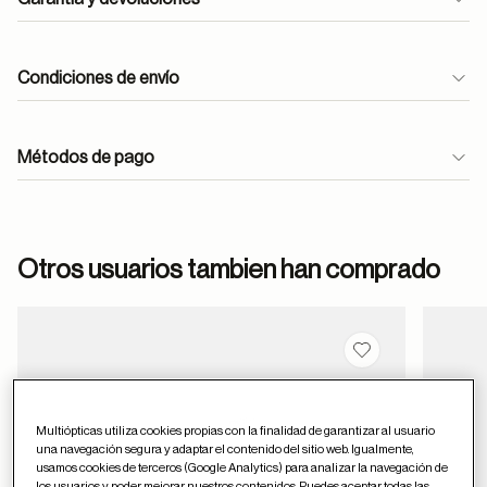
Condiciones de envío
Métodos de pago
ayuda
Otros usuarios tambien han comprado
Guardar en favor
Multiópticas utiliza cookies propias con la finalidad de garantizar al usuario
una navegación segura y adaptar el contenido del sitio web. Igualmente,
usamos cookies de terceros (Google Analytics) para analizar la navegación de
los usuarios y poder mejorar nuestros contenidos. Puedes aceptar todas las