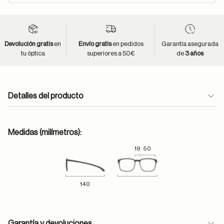
Devolución gratis
en
Envío gratis
en pedidos
Garantía asegurada
tu óptica
superiores a 50€
de
3 años
Detalles del producto
Medidas (milímetros):
19
50
140
Garantía y devoluciones