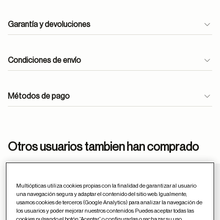
Garantía y devoluciones
Condiciones de envío
Métodos de pago
ayuda
Otros usuarios tambien han comprado
Multiópticas utiliza cookies propias con la finalidad de garantizar al usuario
Guardar en favor
una navegación segura y adaptar el contenido del sitio web. Igualmente,
usamos cookies de terceros (Google Analytics) para analizar la navegación de
los usuarios y poder mejorar nuestros contenidos. Puedes aceptar todas las
cookies pulsando el botón “Aceptar” o configurarlas o rechazar su uso