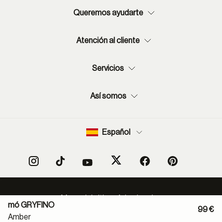
Queremos ayudarte
Atención al cliente
Servicios
Así somos
Español
Mapa del sitio
Aviso legal
mó GRYFINO
Política protección de datos
Normas de uso de RSS
99 €
Amber
Política cookies
Condiciones de compra