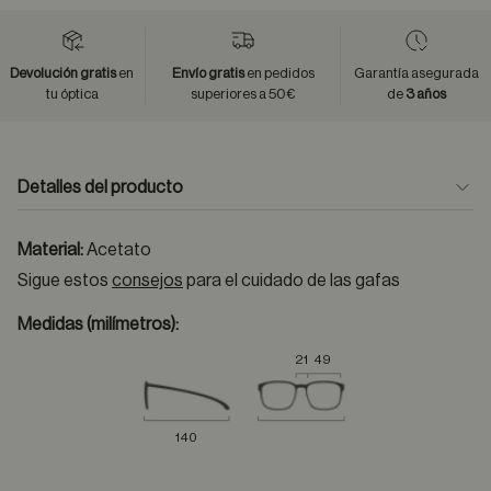
Devolución gratis
en
Envío gratis
en pedidos
Garantía asegurada
tu óptica
superiores a 50€
de
3 años
Detalles del producto
Material:
Acetato
Sigue estos
consejos
para el cuidado de las gafas
Medidas (milímetros):
21
49
140