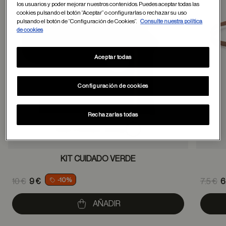
los usuarios y poder mejorar nuestros contenidos. Puedes aceptar todas las
cookies pulsando el botón “Aceptar” o configurarlas o rechazar su uso
pulsando el botón de “Configuración de Cookies”.
Consulte nuestra política
de cookies
Aceptar todas
Configuración de cookies
Rechazarlas todas
KIT CUIDADO VERDE
Price reduced from
Pric
-10%
10 €
9 €
7.5 €
6
to
to
AÑADIR