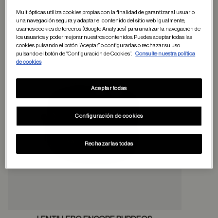
Multiópticas utiliza cookies propias con la finalidad de garantizar al usuario
Otros usuarios tambien han comprado
una navegación segura y adaptar el contenido del sitio web. Igualmente,
usamos cookies de terceros (Google Analytics) para analizar la navegación de
los usuarios y poder mejorar nuestros contenidos. Puedes aceptar todas las
cookies pulsando el botón “Aceptar” o configurarlas o rechazar su uso
pulsando el botón de “Configuración de Cookies”.
Consulte nuestra política
Guardar en favor
de cookies
Aceptar todas
Configuración de cookies
Rechazarlas todas