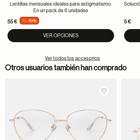
Lentillas mensuales ideales para astigmatismo.
Solució
En un pack de 6 unidades
-10%
55 €
5 €
VER OPCIONES
Ver todos los accesorios
Otros usuarios también han comprado
Guardar en favor