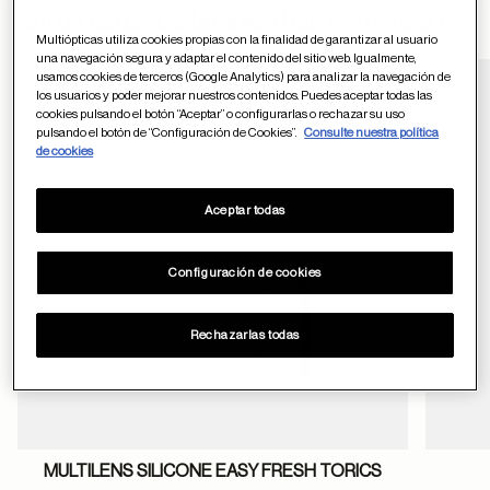
ayuda
Otros usuarios tambien han comprado
Multiópticas utiliza cookies propias con la finalidad de garantizar al usuario
una navegación segura y adaptar el contenido del sitio web. Igualmente,
usamos cookies de terceros (Google Analytics) para analizar la navegación de
los usuarios y poder mejorar nuestros contenidos. Puedes aceptar todas las
Guardar en favor
cookies pulsando el botón “Aceptar” o configurarlas o rechazar su uso
pulsando el botón de “Configuración de Cookies”.
Consulte nuestra política
de cookies
Aceptar todas
Configuración de cookies
Rechazarlas todas
MULTILENS SILICONE EASY FRESH TORICS