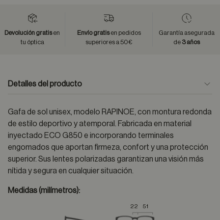
Devolución gratis
en
Envío gratis
en pedidos
Garantía asegurada
tu óptica
superiores a 50€
de
3 años
Detalles del producto
Gafa de sol unisex, modelo RAPINOE, con montura redonda
de estilo deportivo y atemporal. Fabricada en material
inyectado ECO G850 e incorporando terminales
engomados que aportan firmeza, confort y una protección
superior. Sus lentes polarizadas garantizan una visión más
nítida y segura en cualquier situación.
Medidas (milímetros):
22
51