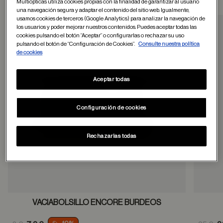
Multiópticas utiliza cookies propias con la finalidad de garantizar al usuario
una navegación segura y adaptar el contenido del sitio web. Igualmente,
usamos cookies de terceros (Google Analytics) para analizar la navegación de
los usuarios y poder mejorar nuestros contenidos. Puedes aceptar todas las
cookies pulsando el botón “Aceptar” o configurarlas o rechazar su uso
Guardar en favor
pulsando el botón de “Configuración de Cookies”.
Consulte nuestra política
de cookies
Aceptar todas
Configuración de cookies
Rechazarlas todas
VACIABOLSILLO ENCORE BURDEOS