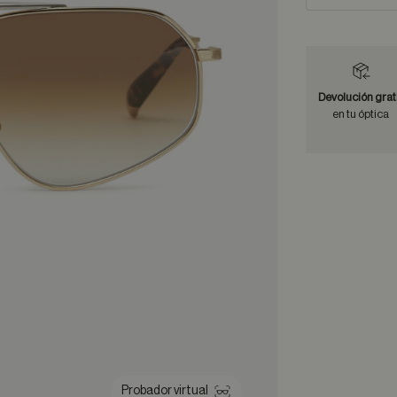
Devolución grat
en tu óptica
Probador virtual