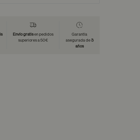
is
Envío gratis
en pedidos
Garantía
superiores a 50€
asegurada de
3
años