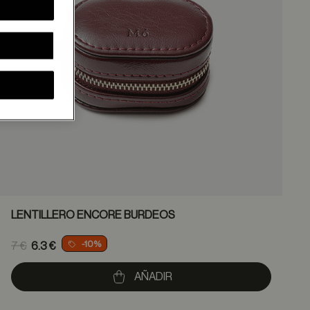
LENTILLERO ENCORE BURDEOS
Price reduced from
-10%
7 €
6.3 €
8
to
AÑADIR