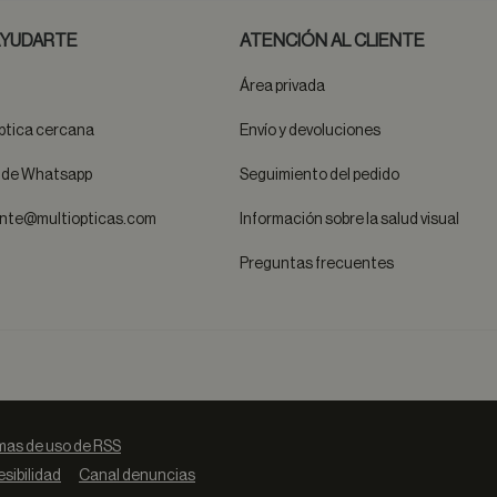
YUDARTE
ATENCIÓN AL CLIENTE
Área privada
ptica cercana
Envío y devoluciones
t de Whatsapp
Seguimiento del pedido
ente@multiopticas.com
Información sobre la salud visual
Preguntas frecuentes
as de uso de RSS
sibilidad
Canal denuncias