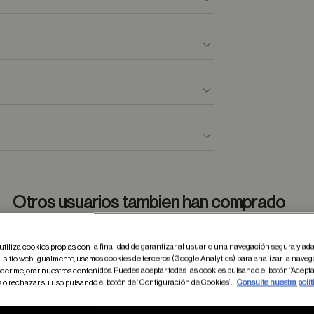
Otros usuarios tambien han comprado
utiliza cookies propias con la finalidad de garantizar al usuario una navegación segura y ada
 sitio web. Igualmente, usamos cookies de terceros (Google Analytics) para analizar la naveg
dar en favoritos
Guardar
der mejorar nuestros contenidos. Puedes aceptar todas las cookies pulsando el botón “Acepta
s o rechazar su uso pulsando el botón de “Configuración de Cookies”.
Consulte nuestra polít