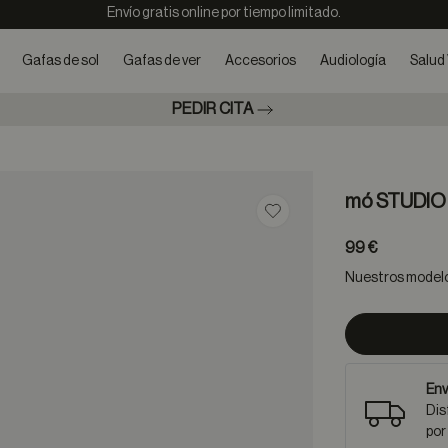
Envío gratis online por tiempo limitado.
Gafas de sol
Gafas de ver
Accesorios
Audiología
Salud 
PEDIR CITA
mó STUDIO
Guardar en favoritos
99 €
Nuestros modelos
Env
Dis
por