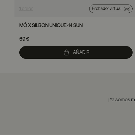
1 color
Probador virtual
MÓ X SILBON UNIQUE-14 SUN
69 €
AÑADIR
¡Ya somos má