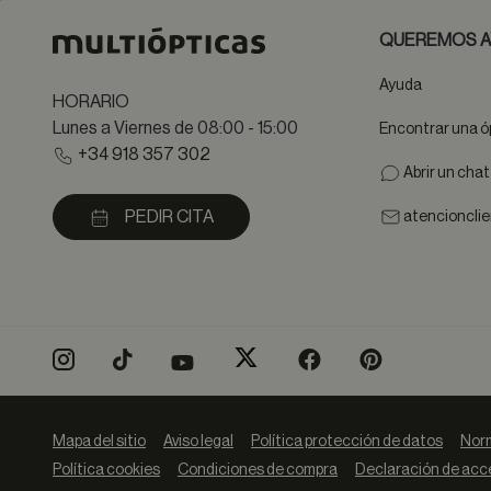
QUEREMOS A
Ayuda
HORARIO
Lunes a Viernes de 08:00 - 15:00
Encontrar una ó
+34 918 357 302
Abrir un cha
PEDIR CITA
atencioncli
Mapa del sitio
Aviso legal
Política protección de datos
Norm
Política cookies
Condiciones de compra
Declaración de acce