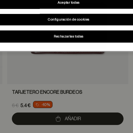
Aceptar todas
Configuración de cookies
Rechazarlas todas
TARJETERO ENCORE BURDEOS
Price reduced from
-10%
6 €
5.4 €
to
AÑADIR