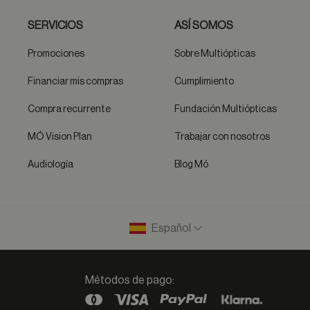
SERVICIOS
ASÍ SOMOS
Promociones
Sobre Multiópticas
Financiar mis compras
Cumplimiento
Compra recurrente
Fundación Multiópticas
MÓ Vision Plan
Trabajar con nosotros
Audiología
Blog Mó
Español
Métodos de pago: