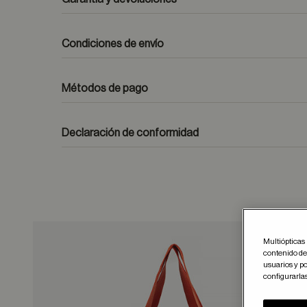
Condiciones de envío
Métodos de pago
formulario de contacto
Declaración de conformidad
Multiópticas 
contenido del
Guar
usuarios y po
configurarla