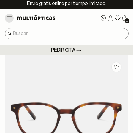
Envío gratis online por tiempo limitado.
0
PEDIR CITA
Guardar