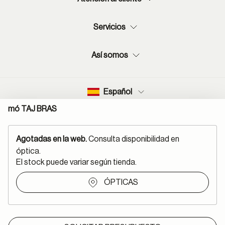
Servicios
Así somos
Español
mó TAJ BRAS
Agotadas en la web.
Consulta disponibilidad en
óptica.
Mapa del sitio
Aviso legal
El stock puede variar según tienda.
Política protección de datos
Normas de uso de RSS
Política cookies
Condiciones de compra
ÓPTICAS
Declaración de accesibilidad
Canal denuncias
Métodos de pago: