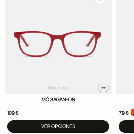
Guardar en favor
3 colores
Probador virtu
MÓ SAGAN-ON
109 €
79 €
VER OPCIONES