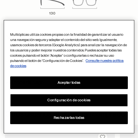
130
Multiópticas utiliza cookies propias con la finalidad de garantizar al usuario
Garantía y devoluciones
una navegación segura y adaptar el contenido del sitio web. Igualmente,
usamos cookies de terceros (Google Analytics) para analizar la navegación de
los usuarios y poder mejorar nuestros contenidos. Puedes aceptar todas las
cookies pulsando el botón “Aceptar” o configurarlas o rechazar su uso
Condiciones de envío
pulsando el botón de “Configuración de Cookies”.
Consulte nuestra política
de cookies
Métodos de pago
Aceptar todas
Configuración de cookies
ayuda
Otros usuarios también han comprado
Rechazarlas todas