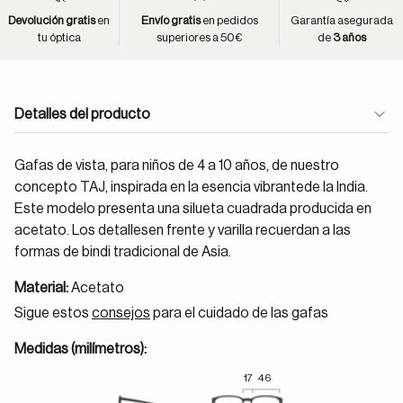
Devolución gratis
en
Envío gratis
en pedidos
Garantía asegurada
tu óptica
superiores a 50€
de
3 años
Detalles del producto
Gafas de vista, para niños de 4 a 10 años, de nuestro
concepto TAJ, inspirada en la esencia vibrantede la India.
Este modelo presenta una silueta cuadrada producida en
acetato. Los detallesen frente y varilla recuerdan a las
formas de bindi tradicional de Asia.
Material:
Acetato
Sigue estos
consejos
para el cuidado de las gafas
Medidas (milímetros):
17
46