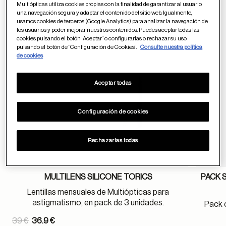
Multiópticas utiliza cookies propias con la finalidad de garantizar al usuario
Guardar en favor
una navegación segura y adaptar el contenido del sitio web. Igualmente,
usamos cookies de terceros (Google Analytics) para analizar la navegación de
los usuarios y poder mejorar nuestros contenidos. Puedes aceptar todas las
cookies pulsando el botón “Aceptar” o configurarlas o rechazar su uso
pulsando el botón de “Configuración de Cookies”.
Consulte nuestra política
de cookies
Aceptar todas
Configuración de cookies
Rechazarlas todas
MULTILENS SILICONE TORICS
PACK 
Lentillas mensuales de Multiópticas para
astigmatismo, en pack de 3 unidades.
Pack 
Price reduced from
39 €
36.9 €