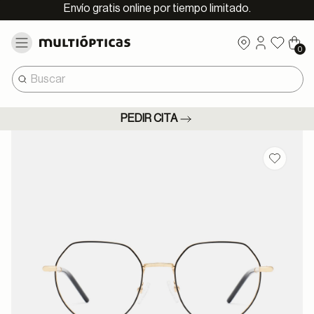
Envío gratis online por tiempo limitado.
0
PEDIR CITA
Guardar