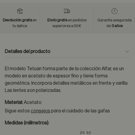
Devolución gratis
en
Envío gratis
en pedidos
Garantía asegurada
tu óptica
superiores a 50€
de
3 años
Detalles del producto
El modelo Tetuan forma parte de la colección Alfar, es un
modelo en acetato de espesor fino y tiene forma
geométrica. Incorpora detalles metálicos en frente y varilla.
Las lentes son polarizadas.
Material:
Acetato
Sigue estos
consejos
para el cuidado de las gafas
Medidas (milímetros):
25
52