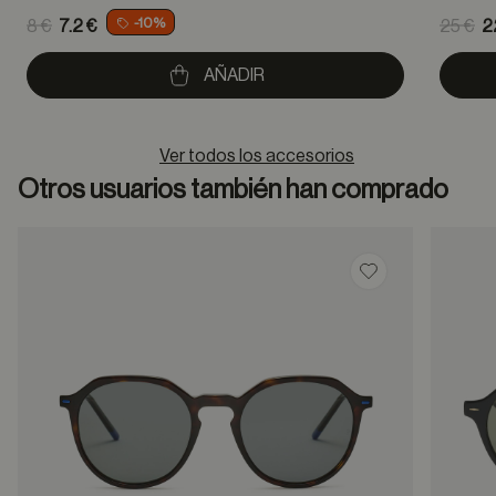
Price reduced from
Pric
-10%
8 €
7.2 €
25 €
2
to
to
AÑADIR
Ver todos los accesorios
Otros usuarios también han comprado
Guardar en favor