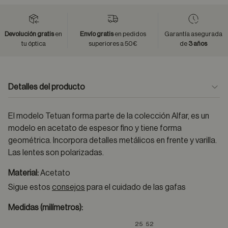
Devolución gratis
en
Envío gratis
en pedidos
Garantía asegurada
tu óptica
superiores a 50€
de
3 años
Detalles del producto
El modelo Tetuan forma parte de la colección Alfar, es un
modelo en acetato de espesor fino y tiene forma
geométrica. Incorpora detalles metálicos en frente y varilla.
Las lentes son polarizadas.
Material:
Acetato
Sigue estos
consejos
para el cuidado de las gafas
Medidas (milímetros):
25
52