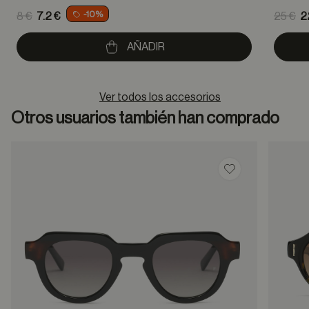
Price reduced from
Pric
-10%
8 €
7.2 €
25 €
2
to
to
AÑADIR
Ver todos los accesorios
Otros usuarios también han comprado
Guardar en favor