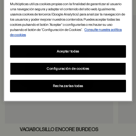
Otros usuarios tambien han comprado
Multiópticas utiliza cookies propias con la finalidad de garantizar al usuario
una navegación segura y adaptar el contenido del sitio web. Igualmente,
usamos cookies de terceros (Google Analytics) para analizar la navegación de
los usuarios y poder mejorar nuestros contenidos. Puedes aceptar todas las
cookies pulsando el botón “Aceptar” o configurarlas o rechazar su uso
pulsando el botón de “Configuración de Cookies”.
Consulte nuestra política
Guardar en favor
de cookies
Aceptar todas
Configuración de cookies
Rechazarlas todas
VACIABOLSILLO ENCORE BURDEOS