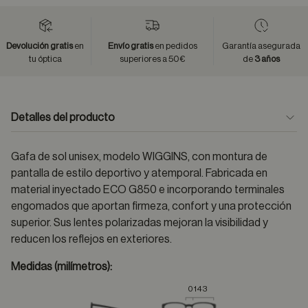
Devolución gratis
en
Envío gratis
en pedidos
Garantía asegurada
tu óptica
superiores a 50€
de
3 años
Detalles del producto
Gafa de sol unisex, modelo WIGGINS, con montura de
pantalla de estilo deportivo y atemporal. Fabricada en
material inyectado ECO G850 e incorporando terminales
engomados que aportan firmeza, confort y una protección
superior. Sus lentes polarizadas mejoran la visibilidad y
reducen los reflejos en exteriores.
Medidas (milímetros):
0
143