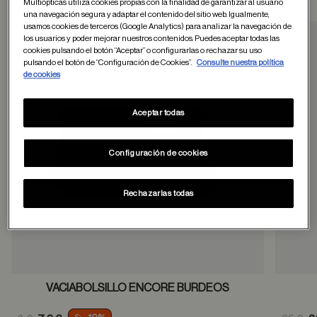
Multiópticas utiliza cookies propias con la finalidad de garantizar al usuario
una navegación segura y adaptar el contenido del sitio web. Igualmente,
usamos cookies de terceros (Google Analytics) para analizar la navegación de
los usuarios y poder mejorar nuestros contenidos. Puedes aceptar todas las
cookies pulsando el botón “Aceptar” o configurarlas o rechazar su uso
Guardar en favor
pulsando el botón de “Configuración de Cookies”.
Consulte nuestra política
de cookies
Aceptar todas
Configuración de cookies
Rechazarlas todas
VACIABOLSILLO ENCORE BURDEOS