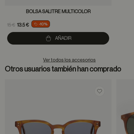
BOLSA SALITRE MULTICOLOR
Price reduced from
-10%
15 €
13.5 €
to
AÑADIR
Ver todos los accesorios
Otros usuarios también han comprado
Guardar en favor