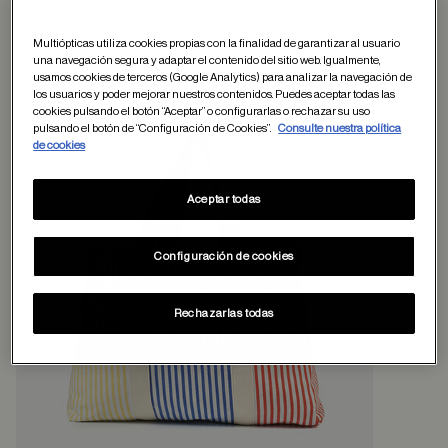
Multiópticas utiliza cookies propias con la finalidad de garantizar al usuario
una navegación segura y adaptar el contenido del sitio web. Igualmente,
Otros usuarios tambien han comprado
usamos cookies de terceros (Google Analytics) para analizar la navegación de
los usuarios y poder mejorar nuestros contenidos. Puedes aceptar todas las
cookies pulsando el botón “Aceptar” o configurarlas o rechazar su uso
pulsando el botón de “Configuración de Cookies”.
Consulte nuestra política
de cookies
Guardar en favor
Aceptar todas
Configuración de cookies
Rechazarlas todas