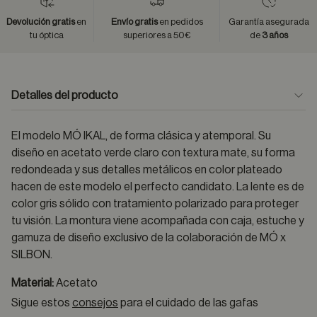
Devolución gratis
en
Envío gratis
en pedidos
Garantía asegurada
tu óptica
superiores a 50€
de
3 años
Detalles del producto
El modelo MÓ IKAL, de forma clásica y atemporal. Su
diseño en acetato verde claro con textura mate, su forma
redondeada y sus detalles metálicos en color plateado
hacen de este modelo el perfecto candidato. La lente es de
color gris sólido con tratamiento polarizado para proteger
tu visión. La montura viene acompañada con caja, estuche y
gamuza de diseño exclusivo de la colaboración de MÓ x
SILBON.
Material:
Acetato
Sigue estos
consejos
para el cuidado de las gafas