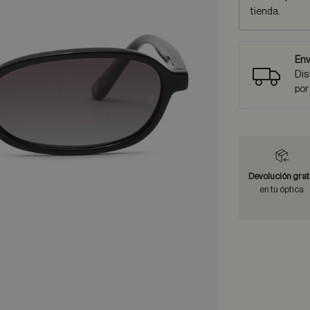
tienda.
Env
Dis
por
Devolución grat
en tu óptica