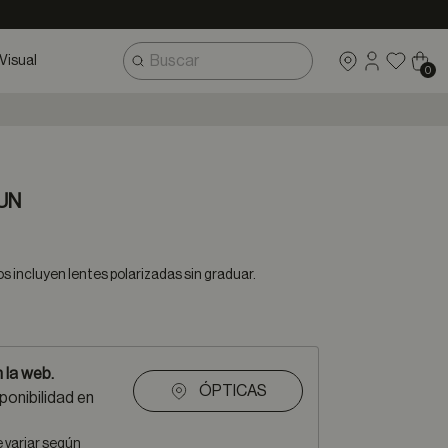
Visual
0
UN
 incluyen lentes polarizadas sin graduar.
 la web.
ÓPTICAS
ponibilidad en
e variar según