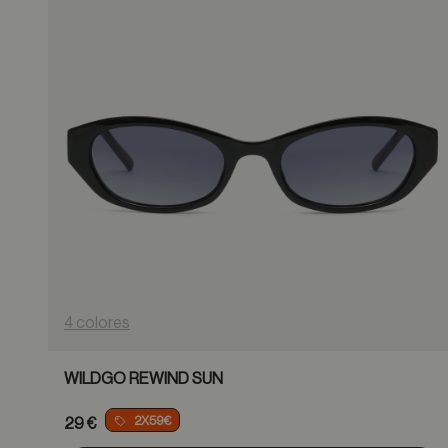
4 colores
WILDGO REWIND SUN
2X59€
29 €