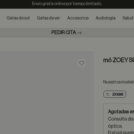
Envío gratis online por tiempo limitado.
Gafas de sol
Gafas de ver
Accesorios
Audiología
Salud 
PEDIR CITA
mó ZOEY S
Guardar en favoritos
Nuestros modelos
2X69€
Agotadas en
Consulta dis
óptica.
El stock pued