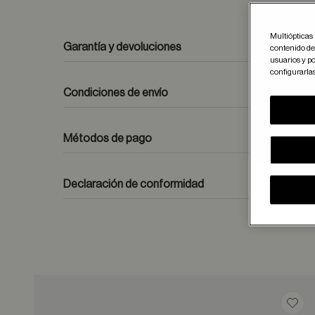
Multiópticas 
Garantía y devoluciones
contenido del
usuarios y po
configurarla
Condiciones de envío
Métodos de pago
formulario de contacto
Declaración de conformidad
Guar