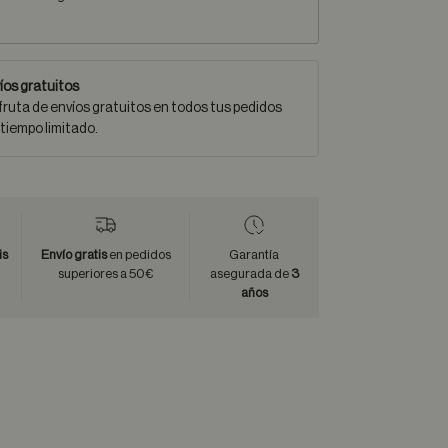
íos gratuitos
fruta de envíos gratuitos en todos tus pedidos
 tiempo limitado.
is
Envío gratis
en pedidos
Garantía
superiores a 50€
asegurada de
3
años