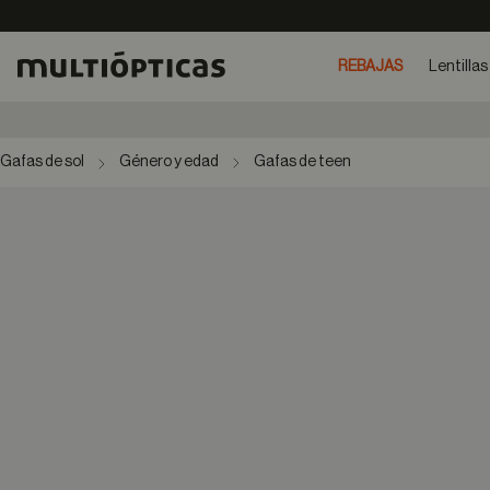
REBAJAS
Lentillas
Gafas de sol
Género y edad
Gafas de teen