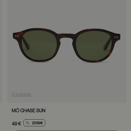
3 colores
MÓ CHASE SUN
2X69€
49 €