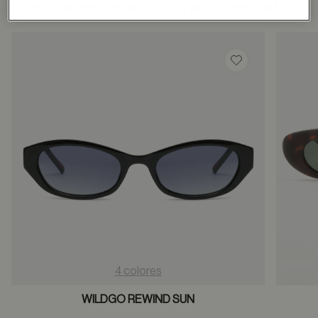
Otros usuarios también han comprado
Guardar en favor
4 colores
WILDGO REWIND SUN