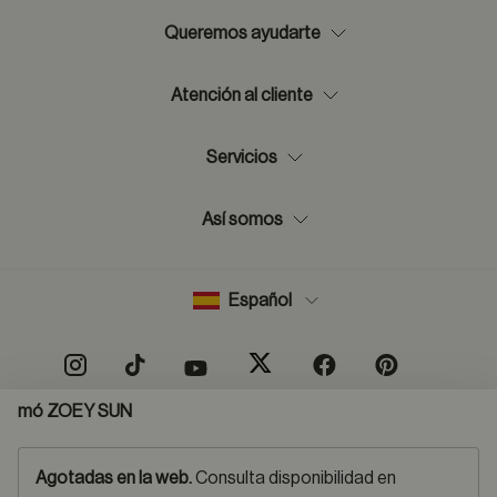
Queremos ayudarte
Atención al cliente
Servicios
Así somos
Español
mó ZOEY SUN
Mapa del sitio
Aviso legal
Política protección de datos
Normas de uso de RSS
Agotadas en la web.
Consulta disponibilidad en
Política cookies
Condiciones de compra