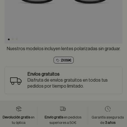
Nuestros modelos incluyen lentes polarizadas sin graduar.
2X69€
Envíos gratuitos
Disfruta de envíos gratuitos en todos tus
pedidos por tiempo limitado.
Devolución gratis
en
Envío gratis
en pedidos
Garantía asegurada
tu óptica
superiores a 50€
de
3 años