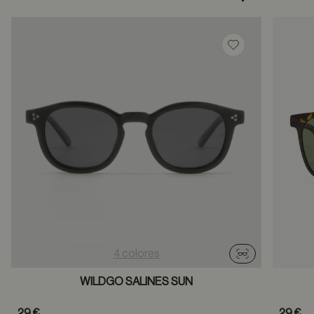
Guardar en favor
4 colores
Probador virtu
WILDGO SALINES SUN
29 €
29 €