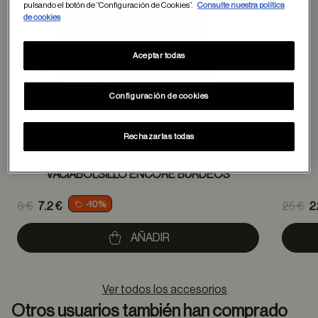
pulsando el botón de “Configuración de Cookies”.
Consulte nuestra política
de cookies
Aceptar todas
Configuración de cookies
Rechazarlas todas
VACIABOLSILLO ENCORE BURDEOS
Price reduced from
Pric
-10%
8 €
7.2 €
25 €
2
to
to
AÑADIR
Ver todos los accesorios
Otros usuarios también han comprado