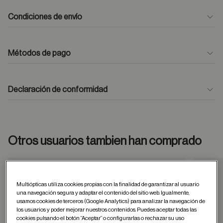
Condiciones de envío
Métodos de pago
formulario
de contacto
Declaración de conformidad
Otros usuarios tambien han comprado
Guardar en favor
Multiópticas utiliza cookies propias con la finalidad de garantizar al usuario
una navegación segura y adaptar el contenido del sitio web. Igualmente,
usamos cookies de terceros (Google Analytics) para analizar la navegación de
los usuarios y poder mejorar nuestros contenidos. Puedes aceptar todas las
cookies pulsando el botón “Aceptar” o configurarlas o rechazar su uso