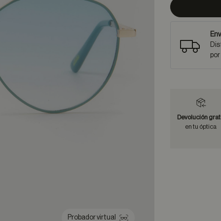
Env
Dis
por
Devolución grat
en tu óptica
Probador virtual