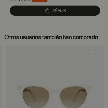
25 €
22.5 €
to
AÑADIR
Otros usuarios también han comprado
dar en favoritos
Guardar