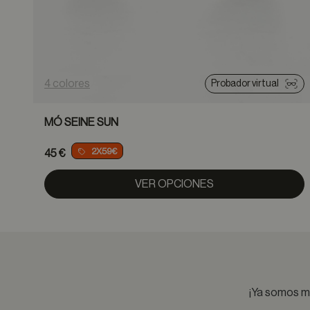
4 colores
Probador virtual
MÓ SEINE SUN
2X59€
45 €
VER OPCIONES
¡Ya somos má