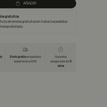
AÑADIR
íos gratuitos
fruta de envíos gratuitos en todos tus pedidos
 tiempo limitado.
is
Envío gratis
en pedidos
Garantía
superiores a 50€
asegurada de
3
años