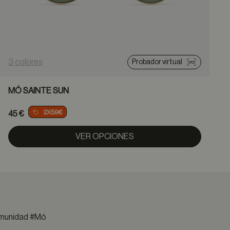
3 colores
4
Probador virtual
MÓ SAINTE SUN
2X59€
45 €
VER OPCIONES
comunidad #Mó