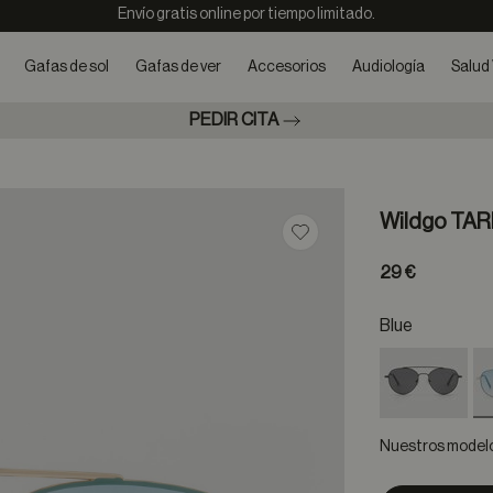
Envío gratis online por tiempo limitado.
Gafas de sol
Gafas de ver
Accesorios
Audiología
Salud 
PEDIR CITA
Wildgo TAR
Guardar en favoritos
29 €
Blue
Nuestros modelos