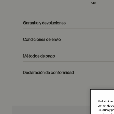
140
Garantía y devoluciones
Condiciones de envío
Métodos de pago
formulario de contacto
Declaración de conformidad
Multiópticas 
contenido del
usuarios y po