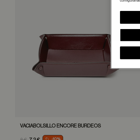
configurarla
Guar
VACIABOLSILLO ENCORE BURDEOS
Price reduced from
-10%