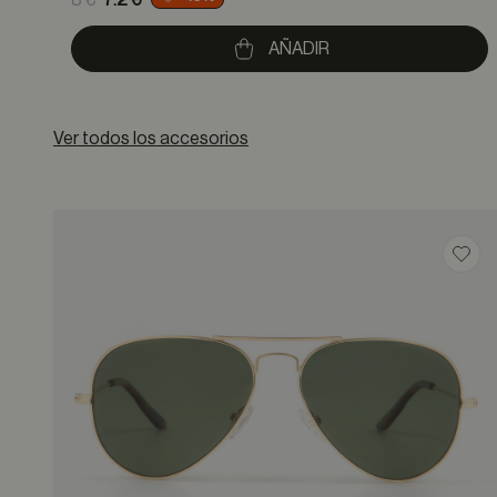
8 €
7.2 €
to
AÑADIR
Ver todos los accesorios
Guar