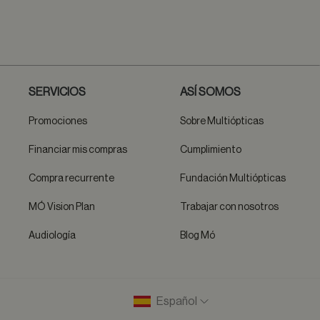
SERVICIOS
ASÍ SOMOS
Promociones
Sobre Multiópticas
Financiar mis compras
Cumplimiento
Compra recurrente
Fundación Multiópticas
MÓ Vision Plan
Trabajar con nosotros
Audiología
Blog Mó
Español