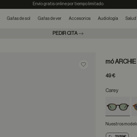
Envío gratis online por tiempo limitado.
Gafas de sol
Gafas de ver
Accesorios
Audiología
Salud 
PEDIR CITA
mó ARCHIE
Guardar en favoritos
49 €
Carey
selected
Nuestros modelos
2X69€