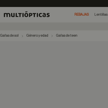
REBAJAS
Lentillas
Gafas de sol
Género y edad
Gafas de teen