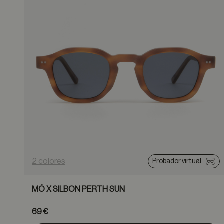
2 colores
Probador virtual
MÓ X SILBON PERTH SUN
69 €