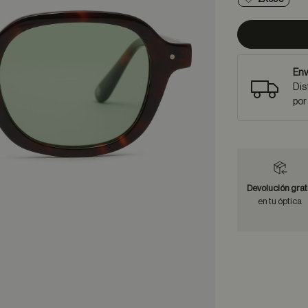
Env
Dis
por
Devolución grat
en tu óptica