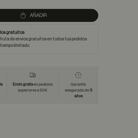
AÑADIR
íos gratuitos
fruta de envíos gratuitos en todos tus pedidos
 tiempo limitado.
is
Envío gratis
en pedidos
Garantía
superiores a 50€
asegurada de
3
años