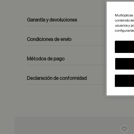
Multiópticas 
Garantía y devoluciones
contenido del
usuarios y po
configurarla
Condiciones de envío
Métodos de pago
formulario de contacto
Declaración de conformidad
Guar