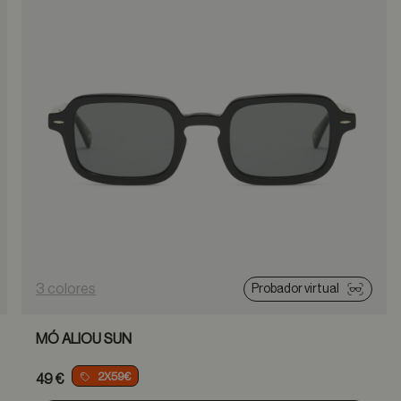
3 colores
Probador virtual
MÓ ALIOU SUN
2X59€
49 €