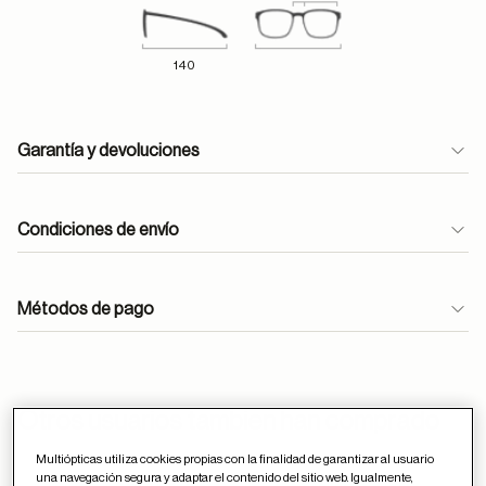
140
Garantía y devoluciones
Condiciones de envío
Métodos de pago
ayuda
Otros usuarios tambien han comprado
Multiópticas utiliza cookies propias con la finalidad de garantizar al usuario
una navegación segura y adaptar el contenido del sitio web. Igualmente,