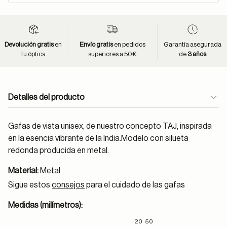
Devolución gratis
en
Envío gratis
en pedidos
Garantía asegurada
tu óptica
superiores a 50€
de
3 años
Detalles del producto
Gafas de vista unisex, de nuestro concepto TAJ, inspirada
en la esencia vibrante de la India.Modelo con silueta
redonda producida en metal.
Material:
Metal
Sigue estos
consejos
para el cuidado de las gafas
Medidas (milímetros):
20
50