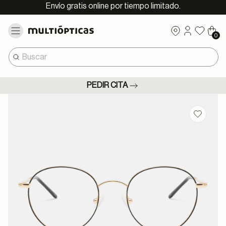
Envío gratis online por tiempo limitado.
0
PEDIR CITA
Guardar