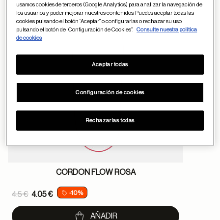
usamos cookies de terceros (Google Analytics) para analizar la navegación de
Guardar en favor
los usuarios y poder mejorar nuestros contenidos. Puedes aceptar todas las
cookies pulsando el botón “Aceptar” o configurarlas o rechazar su uso
pulsando el botón de “Configuración de Cookies”.
Consulte nuestra política
de cookies
Aceptar todas
Configuración de cookies
Rechazarlas todas
CORDON FLOW ROSA
Price reduced from
-10%
4.5 €
4.05 €
to
AÑADIR