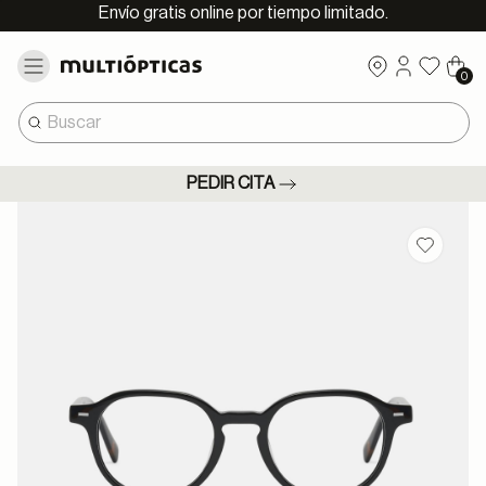
Envío gratis online por tiempo limitado.
0
PEDIR CITA
Guardar