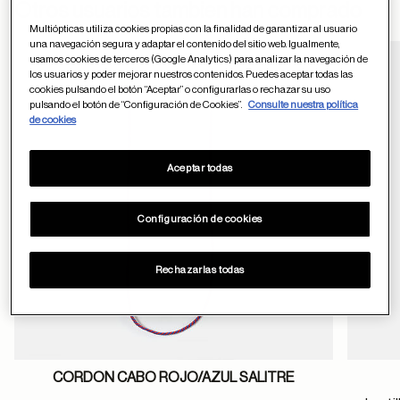
ayuda
Otros usuarios tambien han comprado
Multiópticas utiliza cookies propias con la finalidad de garantizar al usuario
una navegación segura y adaptar el contenido del sitio web. Igualmente,
usamos cookies de terceros (Google Analytics) para analizar la navegación de
los usuarios y poder mejorar nuestros contenidos. Puedes aceptar todas las
Guardar en favor
cookies pulsando el botón “Aceptar” o configurarlas o rechazar su uso
pulsando el botón de “Configuración de Cookies”.
Consulte nuestra política
de cookies
Aceptar todas
Configuración de cookies
Rechazarlas todas
CORDON CABO ROJO/AZUL SALITRE