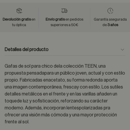
Devolución gratis
en
Envío gratis
en pedidos
Garantía asegurada
tu óptica
superiores a 50€
de
3 años
Detalles del producto
Gafas de sol para chico dela colección TEEN, una
propuesta pensadapara un público joven, actual y con estilo
propio. Fabricadas enacetato, su forma redonda aporta
una imagen contemporánea, frescay con estilo. Los sutiles
detalles metálicos en el frente y en las varillas añaden un
toquede luz y sofisticación, reforzando su carácter
moderno. Además, incorporan lentespolarizadas pra
ofrecer una visión más cómoda y una mayor protección
frente al sol.