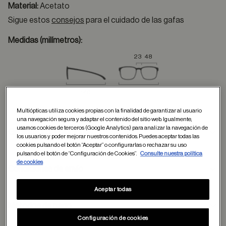
Material:
Acetato
Sigue estos
consejos
para el cuidado de las gafas
Medidas (milímetros):
23
48
140
Multiópticas utiliza cookies propias con la finalidad de garantizar al usuario
una navegación segura y adaptar el contenido del sitio web. Igualmente,
usamos cookies de terceros (Google Analytics) para analizar la navegación de
Garantía y devoluciones
los usuarios y poder mejorar nuestros contenidos. Puedes aceptar todas las
cookies pulsando el botón “Aceptar” o configurarlas o rechazar su uso
pulsando el botón de “Configuración de Cookies”.
Consulte nuestra política
de cookies
Condiciones de envío
Aceptar todas
Métodos de pago
formulario
Configuración de cookies