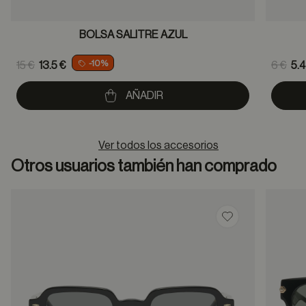
BOLSA SALITRE AZUL
Price reduced from
Pric
-10%
15 €
13.5 €
6 €
5.4
to
to
AÑADIR
Ver todos los accesorios
Otros usuarios también han comprado
Guardar en favor