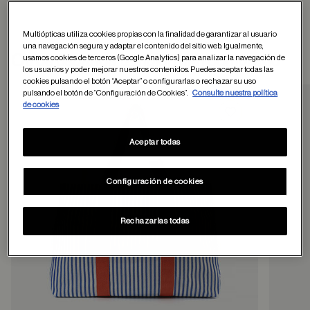
Multiópticas utiliza cookies propias con la finalidad de garantizar al usuario
una navegación segura y adaptar el contenido del sitio web. Igualmente,
Otros usuarios tambien han comprado
usamos cookies de terceros (Google Analytics) para analizar la navegación de
los usuarios y poder mejorar nuestros contenidos. Puedes aceptar todas las
cookies pulsando el botón “Aceptar” o configurarlas o rechazar su uso
pulsando el botón de “Configuración de Cookies”.
Consulte nuestra política
de cookies
Guardar en favor
Aceptar todas
Configuración de cookies
Rechazarlas todas