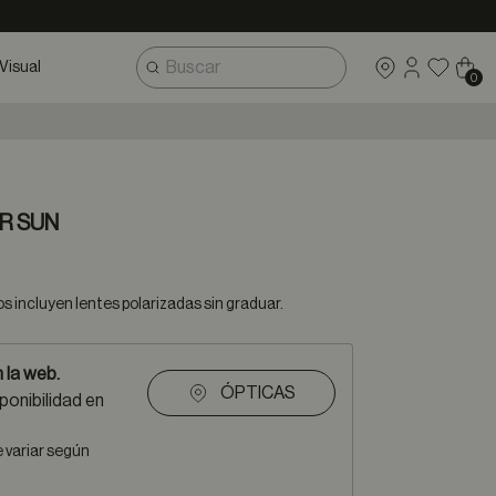
Visual
0
R SUN
 incluyen lentes polarizadas sin graduar.
 la web.
ÓPTICAS
ponibilidad en
e variar según