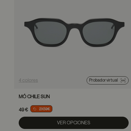
4 colores
Probador virtual
MÓ CHILE SUN
2X59€
49 €
VER OPCIONES