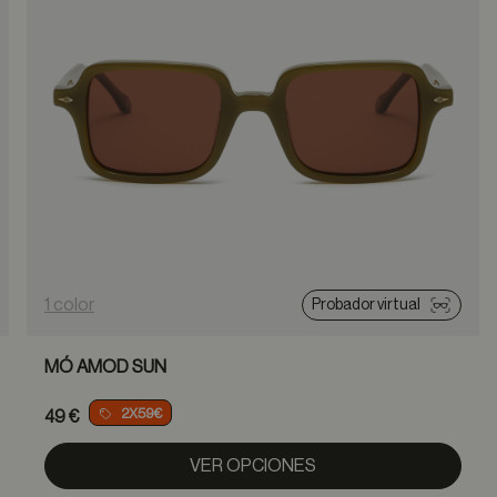
1 color
Probador virtual
MÓ AMOD SUN
2X59€
49 €
VER OPCIONES