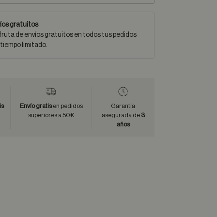
íos gratuitos
fruta de envíos gratuitos en todos tus pedidos
 tiempo limitado.
is
Envío gratis
en pedidos
Garantía
superiores a 50€
asegurada de
3
años