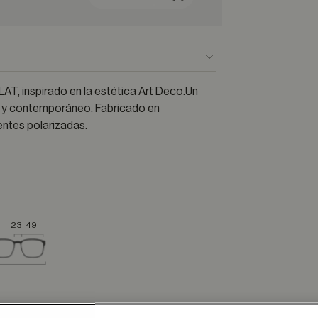
T, inspirado en la estética Art Deco.Un
a y contemporáneo. Fabricado en
lentes polarizadas.
23
49