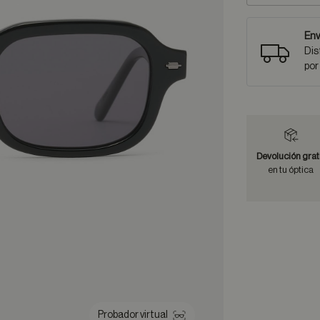
Env
Dis
por
Devolución grat
en tu óptica
Probador virtual