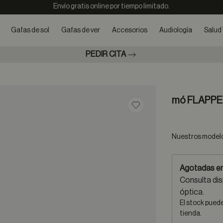
Envío gratis online por tiempo limitado.
Gafas de sol
Gafas de ver
Accesorios
Audiología
Salud 
PEDIR CITA
mó FLAPPE
Guardar en favoritos
Nuestros modelos
Agotadas en
Consulta dis
óptica.
El stock pued
tienda.