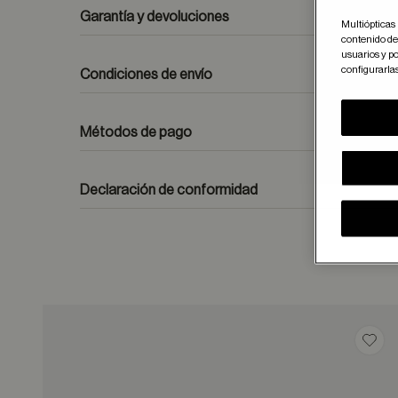
Garantía y devoluciones
Multiópticas 
contenido del
usuarios y po
configurarla
Condiciones de envío
Métodos de pago
formulario de contacto
Declaración de conformidad
Guar