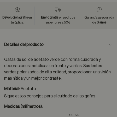
Devolución gratis
en
Envío gratis
en pedidos
Garantía asegurada
tu óptica
superiores a 50€
de
3 años
Detalles del producto
Gafas de sol de acetato verde con forma cuadrada y
decoraciones metálicas en frente y varillas. Sus lentes
verdes polarizadas de alta calidad, proporcionan una visión
más nítida y un mejor contraste.
Material:
Acetato
Sigue estos
consejos
para el cuidado de las gafas
Medidas (milímetros):
22
54