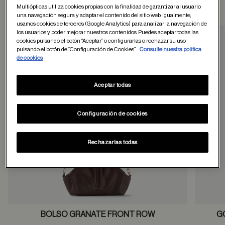
Otros usuarios tambien han comprado
Multiópticas utiliza cookies propias con la finalidad de garantizar al usuario
una navegación segura y adaptar el contenido del sitio web. Igualmente,
usamos cookies de terceros (Google Analytics) para analizar la navegación de
los usuarios y poder mejorar nuestros contenidos. Puedes aceptar todas las
cookies pulsando el botón “Aceptar” o configurarlas o rechazar su uso
pulsando el botón de “Configuración de Cookies”.
Consulte nuestra política
Guardar en favor
de cookies
Aceptar todas
Configuración de cookies
Rechazarlas todas
BOLSO GRANATE FRONT ROW
G