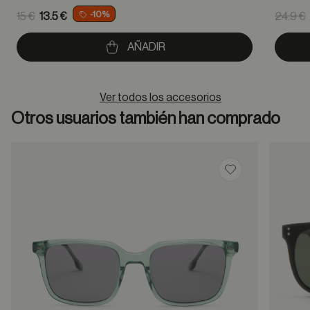
Price reduced from
Pric
-10%
15 €
13.5 €
24.9 €
to
to
AÑADIR
Ver todos los accesorios
Otros usuarios también han comprado
Guardar en favor