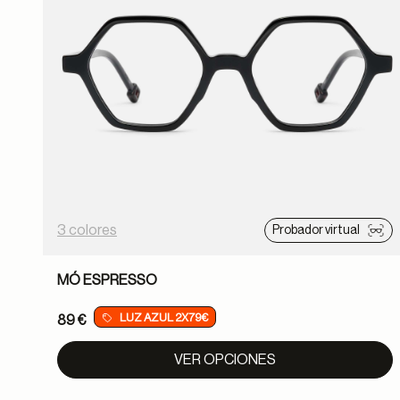
3 colores
Probador virtual
MÓ ESPRESSO
LUZ AZUL 2X79€
89 €
VER OPCIONES