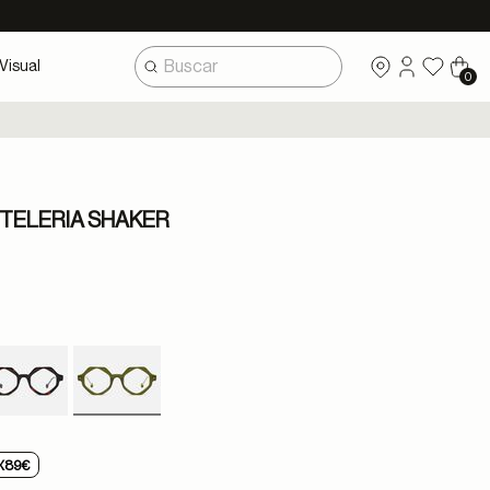
Visual
0
TELERIA SHAKER
selected
X89€