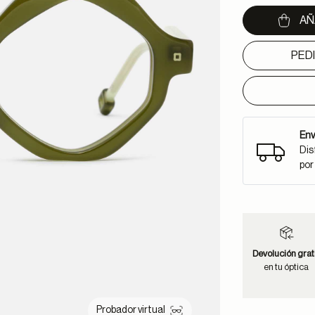
AÑ
PED
Env
Dis
por
Devolución grat
en tu óptica
Probador virtual