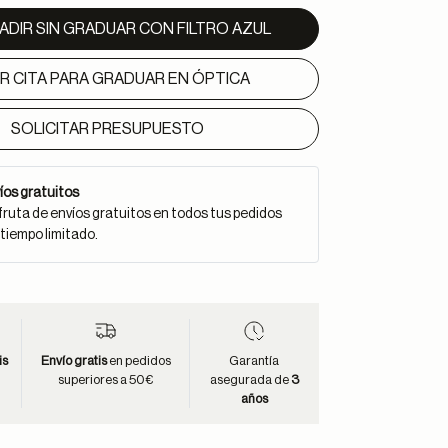
ADIR SIN GRADUAR CON FILTRO AZUL
IR CITA PARA GRADUAR EN ÓPTICA
SOLICITAR PRESUPUESTO
íos gratuitos
fruta de envíos gratuitos en todos tus pedidos
 tiempo limitado.
is
Envío gratis
en pedidos
Garantía
superiores a 50€
asegurada de
3
años