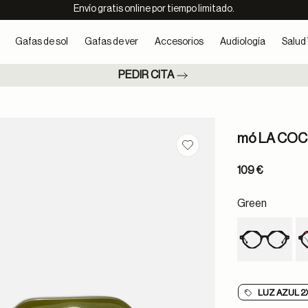
Envío gratis online por tiempo limitado.
Gafas de sol
Gafas de ver
Accesorios
Audiología
Salud 
PEDIR CITA
mó LA COC
Guardar en favoritos
109 €
Green
LUZ AZUL 2