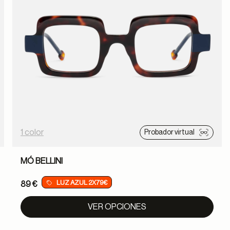
1 color
Probador virtual
MÓ BELLINI
LUZ AZUL 2X79€
89 €
VER OPCIONES