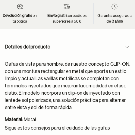
Devolución gratis
en
Envío gratis
en pedidos
Garantía asegurada
tu óptica
superiores a 50€
de
3 años
Detalles del producto
Gafas de vista para hombre, de nuestro concepto CLIP-ON,
con una montura rectangular en metal que aporta un estilo
limpio y actual.Las varillas metálicas se completan con
terminales inyectados que mejoran lacomodidad en el uso
diatio. El modelo incorpora un clip-on de inyectado con
lentede sol polarizada, una solución práctica para alternar
entre vista y sol de forma rápida.
Material:
Metal
Sigue estos
consejos
para el cuidado de las gafas