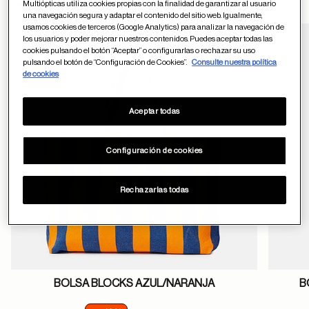
Otros usuarios tambien han comprado
Multiópticas utiliza cookies propias con la finalidad de garantizar al usuario
una navegación segura y adaptar el contenido del sitio web. Igualmente,
usamos cookies de terceros (Google Analytics) para analizar la navegación de
los usuarios y poder mejorar nuestros contenidos. Puedes aceptar todas las
cookies pulsando el botón “Aceptar” o configurarlas o rechazar su uso
Guardar en favor
pulsando el botón de “Configuración de Cookies”.
Consulte nuestra política
de cookies
Aceptar todas
Configuración de cookies
Rechazarlas todas
BOLSA BLOCKS AZUL/NARANJA
B