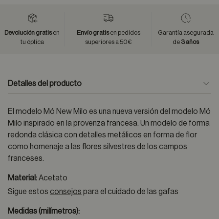
Devolución gratis
en
Envío gratis
en pedidos
Garantía asegurada
tu óptica
superiores a 50€
de
3 años
Detalles del producto
El modelo Mó New Milo es una nueva versión del modelo Mó
Milo inspirado en la provenza francesa. Un modelo de forma
redonda clásica con detalles metálicos en forma de flor
como homenaje a las flores silvestres de los campos
franceses.
Material:
Acetato
Sigue estos
consejos
para el cuidado de las gafas
Medidas (milímetros):