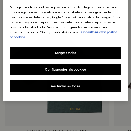
Multiópticas utiliza cookies propias con la finalidad de garantizar al usuario
Otros usuarios tambien han comprado
una navegación segura y adaptar el contenido del sitio web. Igualmente,
usamos cookies de terceros (Google Analytics) para analizar la navegación de
los usuarios y poder mejorar nuestros contenidos. Puedes aceptar todas las
cookies pulsando el botón “Aceptar” o configurarlas o rechazar su uso
pulsando el botón de “Configuración de Cookies”.
Consulte nuestra política
Guardar en favor
de cookies
Aceptar todas
Configuración de cookies
Rechazarlas todas