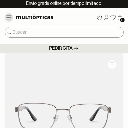
Envío gratis online por tiempo limitado.
0
PEDIR CITA
Guardar