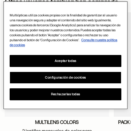
ayuda
Otros usuarios tambien han comprado
Multiópticas utiliza cookies propias con la finalidad de garantizar al usuario
una navegación segura y adaptar el contenido del sitio web. Igualmente,
usamos cookies de terceros (Google Analytics) para analizar la navegación de
Guardar en favor
los usuarios y poder mejorar nuestros contenidos. Puedes aceptar todas las
cookies pulsando el botón “Aceptar” o configurarlas o rechazar su uso
pulsando el botón de “Configuración de Cookies”.
Consulte nuestra política
de cookies
Aceptar todas
Configuración de cookies
Rechazarlas todas
MULTILENS COLORS
PACK