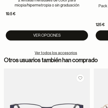
2 lentillas mensuales de color para
miopia/hipermetropia o sin graduación
Pack 
19.5 €
125 €
VER OPCIONES
Ver todos los accesorios
Otros usuarios también han comprado
Guardar en favor