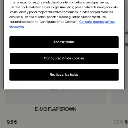
una navegación segura y adaptar el contenido del sitio web. Igualmente,
usamos cookies de terceros (Google Analytics) para analizar la navegación de
los usuarios y poder mejorar nuestros contenidos. Puedes aceptar todas las
Guardar en favor
cookies pulsando el botón “Aceptar” o configurarlas o rechazar su uso
pulsando el botón de “Configuración de Cookies”.
Consulte nuestra política
de cookies
Aceptar todas
Configuración de cookies
Rechazarlas todas
E-MO FLAP BROWN
Pric
9.5 €
7.5 €
6