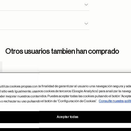
Otros usuarios tambien han comprado
dar en favoritos
utiliza cookies propias con la finalidad de garantizar al usuario una navegación segura y ada
 sitio web. Igualmente, usamos cookies de terceros (Google Analytics) para analizar la naveg
der mejorar nuestros contenidos. Puedes aceptar todas las cookies pulsando el botón “Acepta
s o rechazar su uso pulsando el botón de “Configuración de Cookies”.
Consulte nuestra polít
Aceptar todas