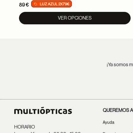
LUZ AZUL 2X79€
89 €
VER OPCIONES
¡Ya somos má
QUEREMOS A
Ayuda
HORARIO