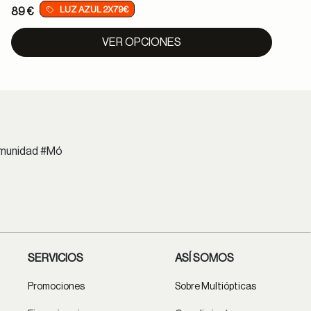
LUZ AZUL 2X79€
89 €
VER OPCIONES
comunidad #Mó
SERVICIOS
ASÍ SOMOS
Promociones
Sobre Multiópticas