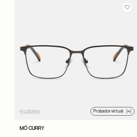
Guar
4 colores
Probador virtual
MÓ CURRY