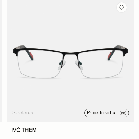
dar en favoritos
Guardar
3 colores
Probador virtual
MÓ THIEM