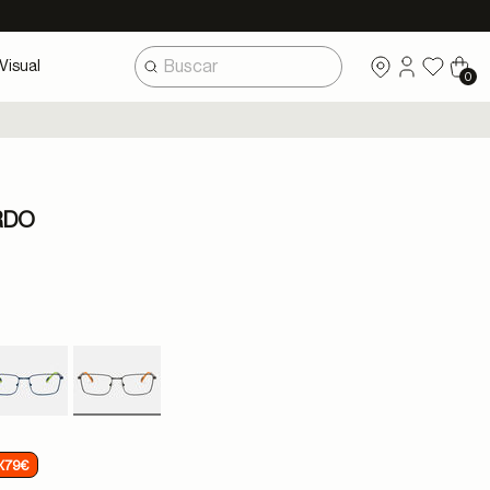
Visual
0
RDO
selected
X79€