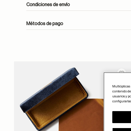
Condiciones de envío
Métodos de pago
ayuda
Guar
Multiópticas 
contenido del
usuarios y po
configurarla