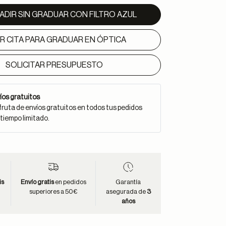
ADIR SIN GRADUAR CON FILTRO AZUL
IR CITA PARA GRADUAR EN ÓPTICA
SOLICITAR PRESUPUESTO
íos gratuitos
fruta de envíos gratuitos en todos tus pedidos
 tiempo limitado.
is
Envío gratis
en pedidos
Garantía
superiores a 50€
asegurada de
3
años