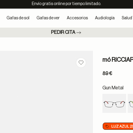
Envío gratis online por tiempo limitado.
Gafas de sol
Gafas de ver
Accesorios
Audiología
Salud 
PEDIR CITA
mó RICCIA
Guardar en favoritos
89 €
Gun Metal
LUZ AZUL 2