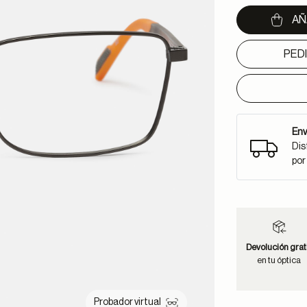
AÑ
PED
Env
Dis
por
Devolución grat
en tu óptica
Probador virtual