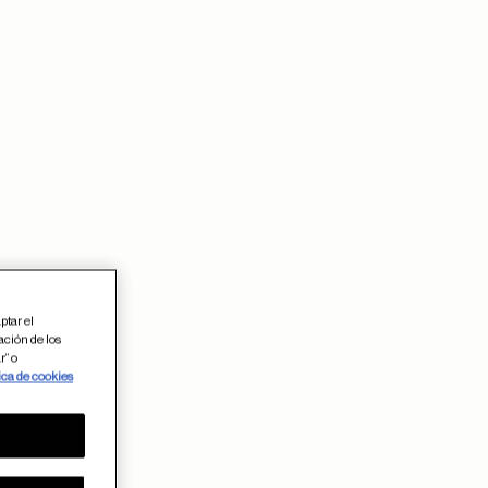
ptar el
ación de los
r” o
ica de cookies