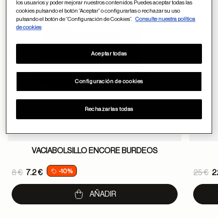
los usuarios y poder mejorar nuestros contenidos. Puedes aceptar todas las
cookies pulsando el botón “Aceptar” o configurarlas o rechazar su uso
pulsando el botón de “Configuración de Cookies”.
Consulte nuestra política
de cookies
Aceptar todas
Configuración de cookies
Rechazarlas todas
VACIABOLSILLO ENCORE BURDEOS
Price reduced from
Pric
-10%
8 €
7.2 €
25 €
2
to
to
AÑADIR