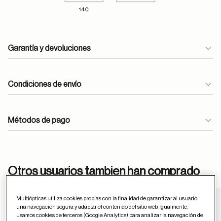
140
Garantía y devoluciones
Condiciones de envío
Métodos de pago
ayuda
Otros usuarios tambien han comprado
Multiópticas utiliza cookies propias con la finalidad de garantizar al usuario
una navegación segura y adaptar el contenido del sitio web. Igualmente,
Guardar en favor
usamos cookies de terceros (Google Analytics) para analizar la navegación de