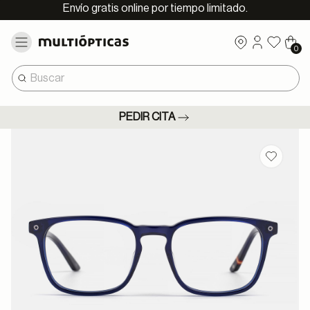
Envío gratis online por tiempo limitado.
0
PEDIR CITA
Guardar