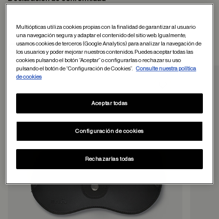
Multiópticas utiliza cookies propias con la finalidad de garantizar al usuario
una navegación segura y adaptar el contenido del sitio web. Igualmente,
usamos cookies de terceros (Google Analytics) para analizar la navegación de
Otros usuarios tambien han comprado
los usuarios y poder mejorar nuestros contenidos. Puedes aceptar todas las
cookies pulsando el botón “Aceptar” o configurarlas o rechazar su uso
pulsando el botón de “Configuración de Cookies”.
Consulte nuestra política
de cookies
Guardar en favor
Aceptar todas
Configuración de cookies
Rechazarlas todas