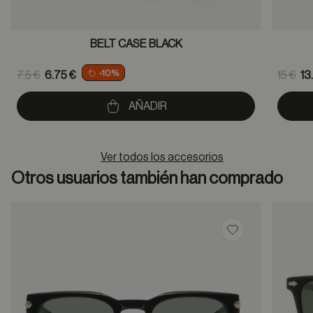
BELT CASE BLACK
Price reduced from
Pric
-10%
7.5 €
6.75 €
15 €
13
to
to
AÑADIR
Ver todos los accesorios
Otros usuarios también han comprado
Guardar en favor