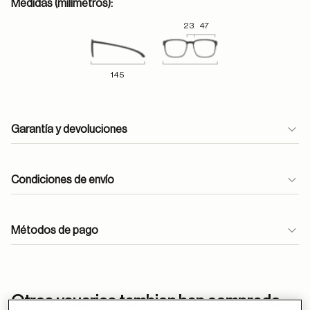
Medidas (milímetros):
23
47
145
Garantía y devoluciones
Condiciones de envío
Métodos de pago
ayuda
Otros usuarios tambien han comprado