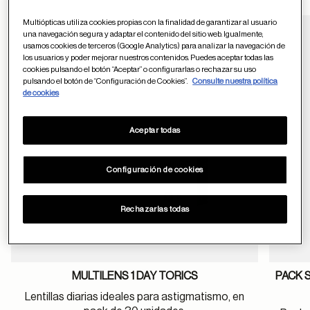
Multiópticas utiliza cookies propias con la finalidad de garantizar al usuario
una navegación segura y adaptar el contenido del sitio web. Igualmente,
usamos cookies de terceros (Google Analytics) para analizar la navegación de
Guardar en favor
los usuarios y poder mejorar nuestros contenidos. Puedes aceptar todas las
cookies pulsando el botón “Aceptar” o configurarlas o rechazar su uso
pulsando el botón de “Configuración de Cookies”.
Consulte nuestra política
de cookies
Aceptar todas
Configuración de cookies
Rechazarlas todas
MULTILENS 1 DAY TORICS
PACK 
Lentillas diarias ideales para astigmatismo, en