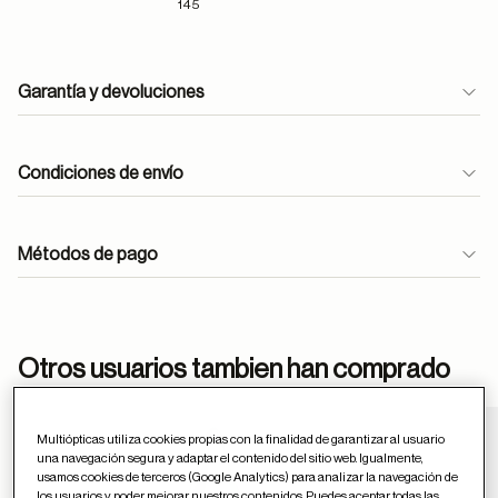
145
Garantía y devoluciones
Condiciones de envío
Métodos de pago
ayuda
Otros usuarios tambien han comprado
Multiópticas utiliza cookies propias con la finalidad de garantizar al usuario
una navegación segura y adaptar el contenido del sitio web. Igualmente,
Guardar en favor
usamos cookies de terceros (Google Analytics) para analizar la navegación de
los usuarios y poder mejorar nuestros contenidos. Puedes aceptar todas las