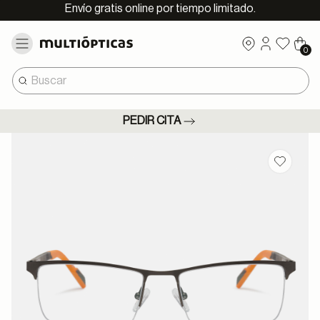
Envío gratis online por tiempo limitado.
0
PEDIR CITA
Guardar