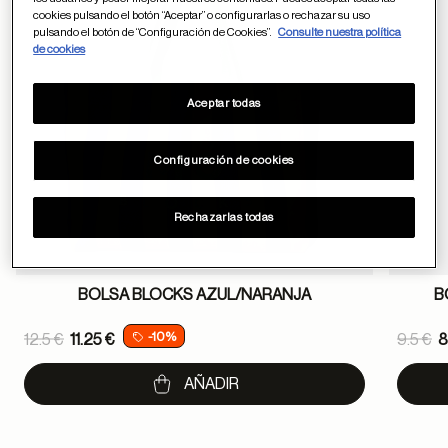
cookies pulsando el botón “Aceptar” o configurarlas o rechazar su uso
pulsando el botón de “Configuración de Cookies”.
Consulte nuestra política
de cookies
Aceptar todas
Configuración de cookies
Rechazarlas todas
BOLSA BLOCKS AZUL/NARANJA
B
Price reduced from
Pric
-10%
12.5 €
11.25 €
9.5 €
8
to
to
AÑADIR