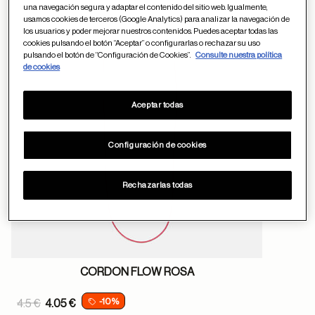
una navegación segura y adaptar el contenido del sitio web. Igualmente,
usamos cookies de terceros (Google Analytics) para analizar la navegación de
los usuarios y poder mejorar nuestros contenidos. Puedes aceptar todas las
Guardar en favor
cookies pulsando el botón “Aceptar” o configurarlas o rechazar su uso
pulsando el botón de “Configuración de Cookies”.
Consulte nuestra política
de cookies
Aceptar todas
Configuración de cookies
Rechazarlas todas
CORDON FLOW ROSA
Price reduced from
-10%
4.5 €
4.05 €