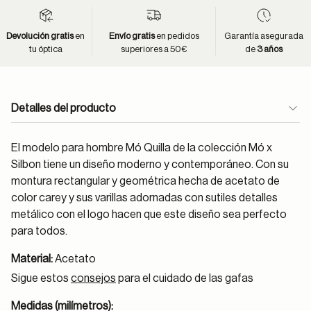
Devolución gratis
en
Envío gratis
en pedidos
Garantía asegurada
tu óptica
superiores a 50€
de
3 años
Detalles del producto
El modelo para hombre Mó Quilla de la colección Mó x
Silbon tiene un diseño moderno y contemporáneo. Con su
montura rectangular y geométrica hecha de acetato de
color carey y sus varillas adornadas con sutiles detalles
metálico con el logo hacen que este diseño sea perfecto
para todos.
Material:
Acetato
Sigue estos
consejos
para el cuidado de las gafas
Medidas (milímetros):