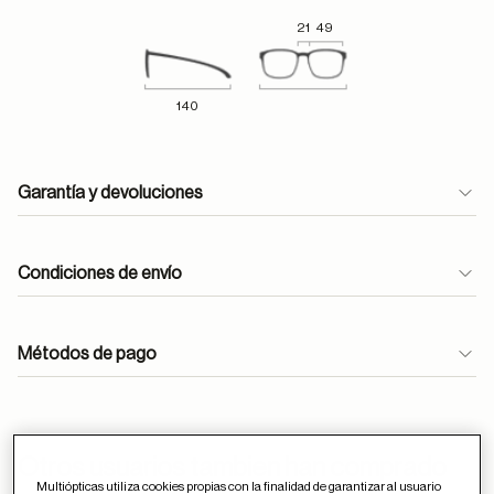
21
49
140
Garantía y devoluciones
Condiciones de envío
Métodos de pago
ayuda
Otros usuarios tambien han comprado
Multiópticas utiliza cookies propias con la finalidad de garantizar al usuario