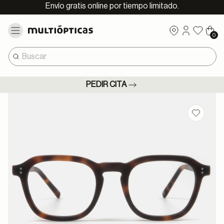
Envío gratis online por tiempo limitado.
0
PEDIR CITA
Guardar