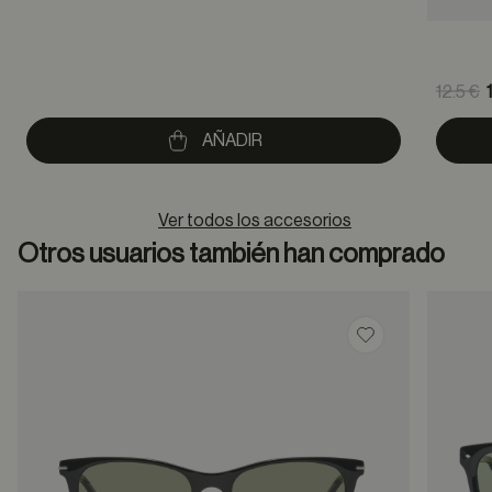
Pric
12.5 €
to
AÑADIR
Ver todos los accesorios
Otros usuarios también han comprado
Guardar en favor