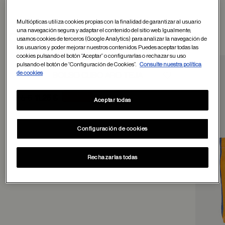
Multiópticas utiliza cookies propias con la finalidad de garantizar al usuario
una navegación segura y adaptar el contenido del sitio web. Igualmente,
Otros usuarios tambien han comprado
usamos cookies de terceros (Google Analytics) para analizar la navegación de
los usuarios y poder mejorar nuestros contenidos. Puedes aceptar todas las
cookies pulsando el botón “Aceptar” o configurarlas o rechazar su uso
pulsando el botón de “Configuración de Cookies”.
Consulte nuestra política
de cookies
BOLSO CUBO ARO TEJA
Guardar en favor
Price reduced from
-10%
12.5 €
11.25 €
Aceptar todas
to
Configuración de cookies
Rechazarlas todas