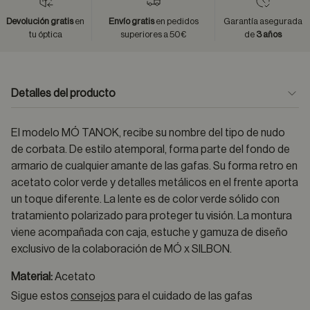
Devolución gratis
en
Envío gratis
en pedidos
Garantía asegurada
tu óptica
superiores a 50€
de
3 años
Detalles del producto
El modelo MÓ TANOK, recibe su nombre del tipo de nudo
de corbata. De estilo atemporal, forma parte del fondo de
armario de cualquier amante de las gafas. Su forma retro en
acetato color verde y detalles metálicos en el frente aporta
un toque diferente. La lente es de color verde sólido con
tratamiento polarizado para proteger tu visión. La montura
viene acompañada con caja, estuche y gamuza de diseño
exclusivo de la colaboración de MÓ x SILBON.
Material:
Acetato
Sigue estos
consejos
para el cuidado de las gafas