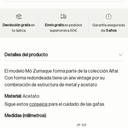
Devolución gratis
en
Envío gratis
en pedidos
Garantía asegurada
tu óptica
superiores a 50€
de
3 años
Detalles del producto
El modelo Mó Zumaque forma parte de la colección Alfar.
Con forma redondeada tiene un arie vintage por su
combinación de estructura de metal y acetato
Material:
Acetato
Sigue estos
consejos
para el cuidado de las gafas
Medidas (milímetros):
21
50