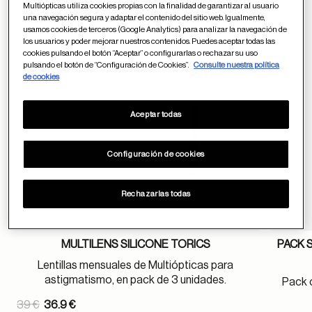
Multiópticas utiliza cookies propias con la finalidad de garantizar al usuario
Guardar en favor
una navegación segura y adaptar el contenido del sitio web. Igualmente,
usamos cookies de terceros (Google Analytics) para analizar la navegación de
los usuarios y poder mejorar nuestros contenidos. Puedes aceptar todas las
cookies pulsando el botón “Aceptar” o configurarlas o rechazar su uso
pulsando el botón de “Configuración de Cookies”.
Consulte nuestra política
de cookies
Aceptar todas
Configuración de cookies
Rechazarlas todas
MULTILENS SILICONE TORICS
PACK 
Lentillas mensuales de Multiópticas para
astigmatismo, en pack de 3 unidades.
Pack 
Price reduced from
39 €
36.9 €