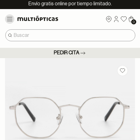
Envío gratis online por tiempo limitado.
0
PEDIR CITA
Guardar