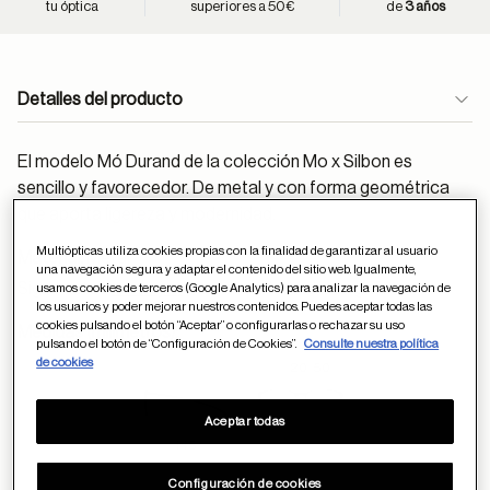
tu óptica
superiores a 50€
de
3 años
Detalles del producto
El modelo Mó Durand de la colección Mo x Silbon es
sencillo y favorecedor. De metal y con forma geométrica
que aporta ligereza y modernidad.
Multiópticas utiliza cookies propias con la finalidad de garantizar al usuario
Material:
Metal
una navegación segura y adaptar el contenido del sitio web. Igualmente,
Sigue estos
consejos
para el cuidado de las gafas
usamos cookies de terceros (Google Analytics) para analizar la navegación de
los usuarios y poder mejorar nuestros contenidos. Puedes aceptar todas las
cookies pulsando el botón “Aceptar” o configurarlas o rechazar su uso
Medidas (milímetros):
pulsando el botón de “Configuración de Cookies”.
Consulte nuestra política
de cookies
20
50
Aceptar todas
145
Configuración de cookies