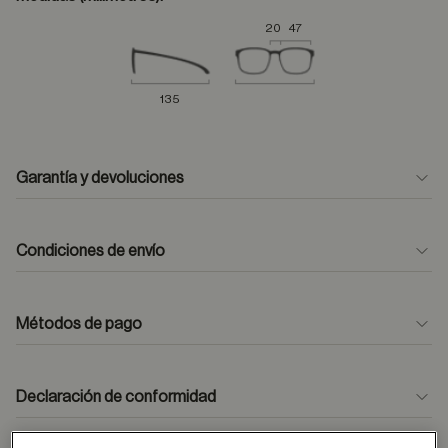
20
47
135
Garantía y devoluciones
Condiciones de envío
Métodos de pago
formulario
de contacto
Declaración de conformidad