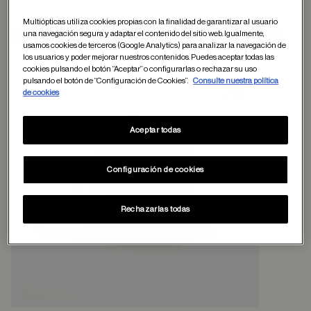
Multiópticas utiliza cookies propias con la finalidad de garantizar al usuario
Otros usuarios tambien han comprado
una navegación segura y adaptar el contenido del sitio web. Igualmente,
usamos cookies de terceros (Google Analytics) para analizar la navegación de
los usuarios y poder mejorar nuestros contenidos. Puedes aceptar todas las
cookies pulsando el botón “Aceptar” o configurarlas o rechazar su uso
pulsando el botón de “Configuración de Cookies”.
Consulte nuestra política
de cookies
Guardar en favor
Aceptar todas
Configuración de cookies
Rechazarlas todas