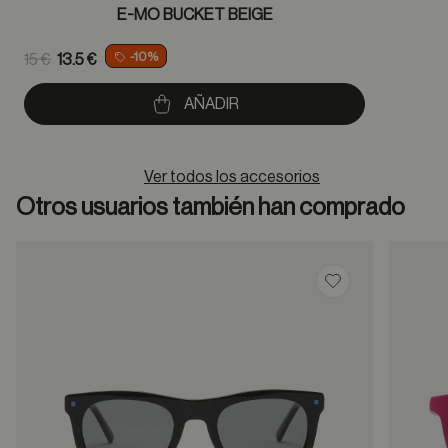
E-MO BUCKET BEIGE
Price reduced from
-10%
15 €
13.5 €
to
AÑADIR
Ver todos los accesorios
Otros usuarios también han comprado
Guardar en favor