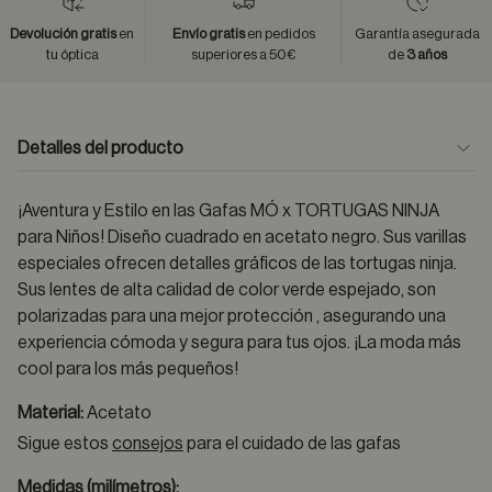
Devolución gratis
en
Envío gratis
en pedidos
Garantía asegurada
tu óptica
superiores a 50€
de
3 años
Detalles del producto
¡Aventura y Estilo en las Gafas MÓ x TORTUGAS NINJA
para Niños! Diseño cuadrado en acetato negro. Sus varillas
especiales ofrecen detalles gráficos de las tortugas ninja.
Sus lentes de alta calidad de color verde espejado, son
polarizadas para una mejor protección , asegurando una
experiencia cómoda y segura para tus ojos. ¡La moda más
cool para los más pequeños!
Material:
Acetato
Sigue estos
consejos
para el cuidado de las gafas
Medidas (milímetros):