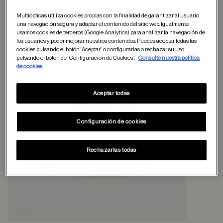
Multiópticas utiliza cookies propias con la finalidad de garantizar al usuario
Otros usuarios tambien han comprado
una navegación segura y adaptar el contenido del sitio web. Igualmente,
usamos cookies de terceros (Google Analytics) para analizar la navegación de
los usuarios y poder mejorar nuestros contenidos. Puedes aceptar todas las
cookies pulsando el botón “Aceptar” o configurarlas o rechazar su uso
pulsando el botón de “Configuración de Cookies”.
Consulte nuestra política
de cookies
Guardar en favor
Aceptar todas
Configuración de cookies
Rechazarlas todas