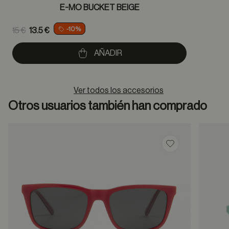
E-MO BUCKET BEIGE
Price reduced from
-10%
15 €
13.5 €
to
AÑADIR
Ver todos los accesorios
Otros usuarios también han comprado
Guardar en favor