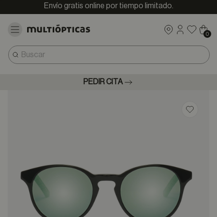
Envío gratis online por tiempo limitado.
0
PEDIR CITA
Guardar