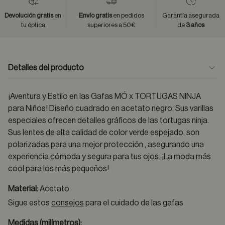
Devolución gratis
en
Envío gratis
en pedidos
Garantía asegurada
tu óptica
superiores a 50€
de
3 años
Detalles del producto
¡Aventura y Estilo en las Gafas MÓ x TORTUGAS NINJA
para Niños! Diseño cuadrado en acetato negro. Sus varillas
especiales ofrecen detalles gráficos de las tortugas ninja.
Sus lentes de alta calidad de color verde espejado, son
polarizadas para una mejor protección , asegurando una
experiencia cómoda y segura para tus ojos. ¡La moda más
cool para los más pequeños!
Material:
Acetato
Sigue estos
consejos
para el cuidado de las gafas
Medidas (milímetros):