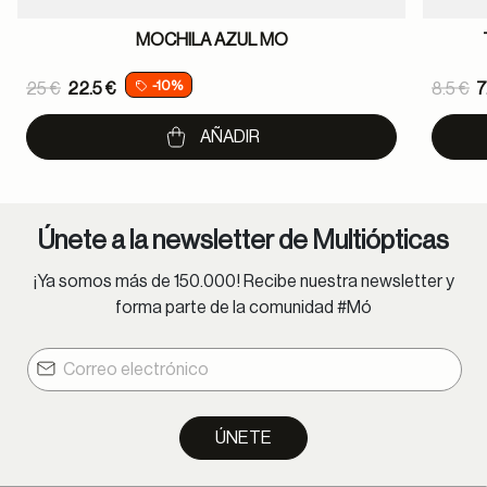
MOCHILA AZUL MO
Price reduced from
Pric
-10%
25 €
22.5 €
8.5 €
7
to
to
AÑADIR
Únete a la newsletter de Multiópticas
¡Ya somos más de 150.000! Recibe nuestra newsletter y
forma parte de la comunidad #Mó
ÚNETE