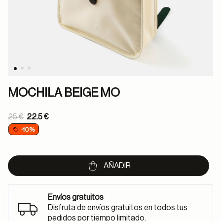
MOCHILA BEIGE MO
Price reduced from
25 €
22.5 €
to
-10%
AÑADIR
Envíos gratuitos
Disfruta de envíos gratuitos en todos tus
pedidos por tiempo limitado.