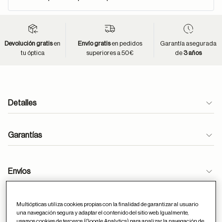
Devolución gratis
en
Envío gratis
en pedidos
Garantía asegurada
tu óptica
superiores a 50€
de
3 años
Detalles
Garantías
Envíos
Multiópticas utiliza cookies propias con la finalidad de garantizar al usuario
Devoluciones
una navegación segura y adaptar el contenido del sitio web. Igualmente,
usamos cookies de terceros (Google Analytics) para analizar la navegación de