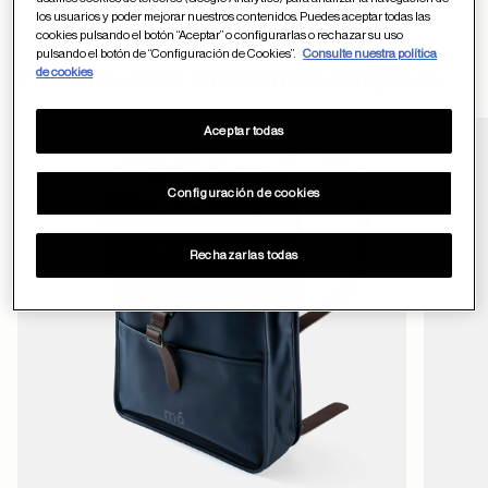
los usuarios y poder mejorar nuestros contenidos. Puedes aceptar todas las
cookies pulsando el botón “Aceptar” o configurarlas o rechazar su uso
pulsando el botón de “Configuración de Cookies”.
Consulte nuestra política
formulario
de cookies
Otros usuarios también han comprado
de contacto
Aceptar todas
Guardar en favor
Configuración de cookies
ayuda
Rechazarlas todas