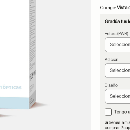
Corrige:
Vista
Gradúa tus le
Esfera (PWR)
Adición
Diseño
Tengo u
Si tienes la 
comprar 2 caja