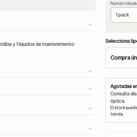
Número de pa
Selecciona ti
tillas y 1 líquidos de mantenimiento
Compra ún
Agotadas en
Consulta dis
óptica.
El stock pued
tienda.