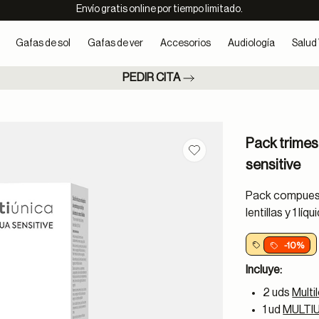
Envío gratis online por tiempo limitado.
Gafas de sol
Gafas de ver
Accesorios
Audiología
Salud 
PEDIR CITA
Pack trimes
Guardar en favoritos
sensitive
Pack compuesto
lentillas y 1 l
-10%
Incluye:
2 uds
Multi
1 ud
MULTIU