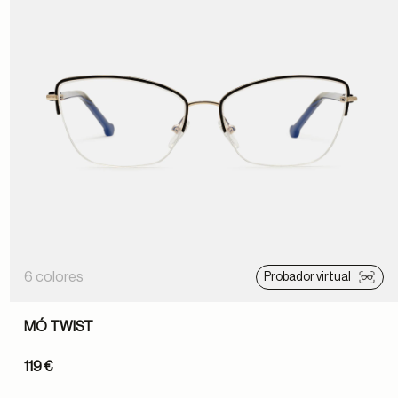
6 colores
Probador virtual
MÓ TWIST
119 €