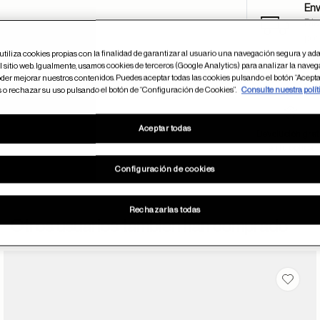
Env
Dis
por
utiliza cookies propias con la finalidad de garantizar al usuario una navegación segura y ada
 sitio web. Igualmente, usamos cookies de terceros (Google Analytics) para analizar la naveg
der mejorar nuestros contenidos. Puedes aceptar todas las cookies pulsando el botón “Acepta
s o rechazar su uso pulsando el botón de “Configuración de Cookies”.
Consulte nuestra polít
Aceptar todas
Devolución grat
ayuda
en tu óptica
Configuración de cookies
Rechazarlas todas
Otros usuarios tambien han comprado
 en favoritos
Guarda