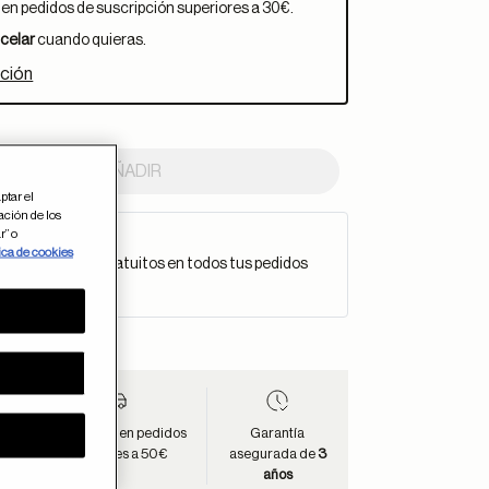
en pedidos de suscripción superiores a 30€.
celar
cuando quieras.
ción
AÑADIR
ptar el
ación de los
r” o
íos gratuitos
ica de cookies
fruta de envíos gratuitos en todos tus pedidos
 tiempo limitado.
is
Envío gratis
en pedidos
Garantía
superiores a 50€
asegurada de
3
años