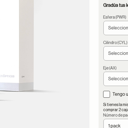
Gradúa tus le
Esfera (PWR)
Cilindro (CYL)
Eje (AX)
Tengo u
Si tienes la 
comprar 2 caja
Número de pa