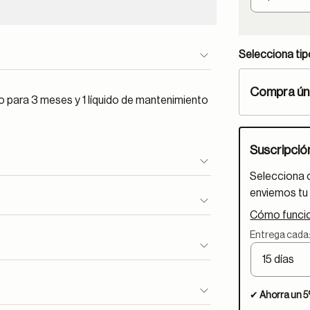
Selecciona ti
Compra ún
o para 3 meses y 1 líquido de mantenimiento
Suscripció
Selecciona 
enviemos tu 
Cómo funcio
Entrega cada
✔
Ahorra un 