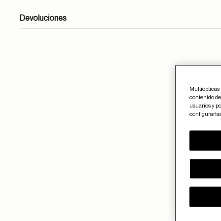
Devoluciones
formulario de contacto
Multiópticas 
contenido del
usuarios y po
configurarla