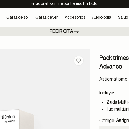
Envío gratis online por tiempo limitado.
Gafas de sol
Gafas de ver
Accesorios
Audiología
Salud 
PEDIR CITA
Pack trimes
Guardar en favoritos
Advance
Astigmatismo
Incluye:
2 uds
Multi
1 ud
multiú
Corrige:
Astig