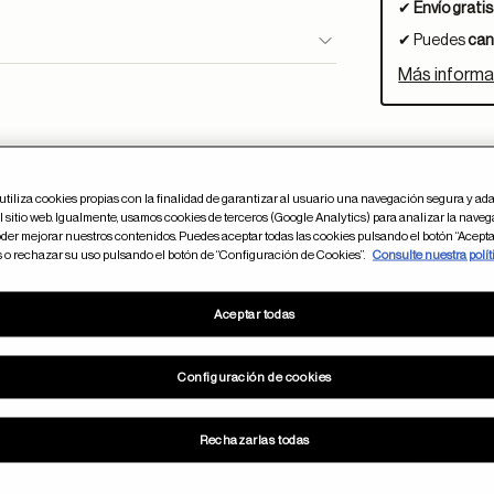
✔
Envío gratis
✔ Puedes
can
Más informa
utiliza cookies propias con la finalidad de garantizar al usuario una navegación segura y ada
 sitio web. Igualmente, usamos cookies de terceros (Google Analytics) para analizar la naveg
ayuda
der mejorar nuestros contenidos. Puedes aceptar todas las cookies pulsando el botón “Acepta
Env
s o rechazar su uso pulsando el botón de “Configuración de Cookies”.
Consulte nuestra polít
Dis
por
Aceptar todas
Configuración de cookies
Devolución grat
Rechazarlas todas
en tu óptica