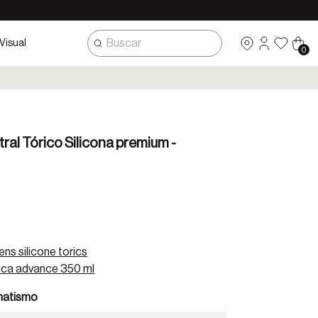
Visual
0
tral Tórico Silicona premium -
lens silicone torics
nica advance 350 ml
matismo