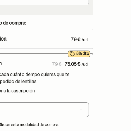
po de compra:
ica
79 €
/ud.
5% dto
Price reduced from
to
n
79 €
75.05 €
/ud.
cada cuánto tiempo quieres que te
pedido de lentillas.
na la suscripción
:
5%
con esta modalidad de compra