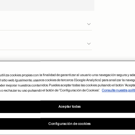
utiliza cookies propias con la finalidad de garantizar al usuario una navegación segura y ada
 sitio web. Igualmente, usamos cookies de terceros (Google Analytics) para analizar la naveg
der mejorar nuestros contenidos. Puedes aceptar todas las cookies pulsando el botón “Acepta
Otros usuarios también han comprado
s o rechazar su uso pulsando el botón de “Configuración de Cookies”.
Consulte nuestra polít
Aceptar todas
dar en favoritos
Guardar
Configuración de cookies