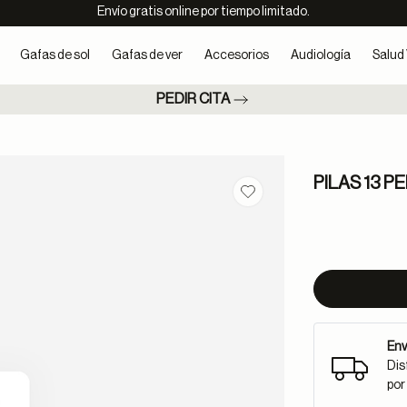
Envío gratis online por tiempo limitado.
Gafas de sol
Gafas de ver
Accesorios
Audiología
Salud 
PEDIR CITA
PILAS 13 
Guardar en favoritos
Env
Dis
por