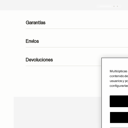
Garantías
Envíos
Devoluciones
Multiópticas 
contenido del
formulario de contacto
usuarios y po
configurarla
Guar
ayuda