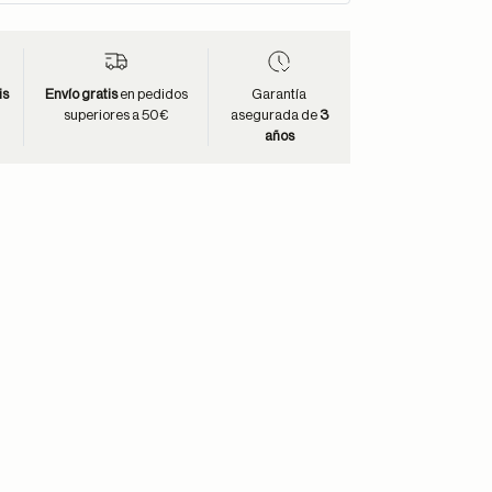
is
Envío gratis
en pedidos
Garantía
superiores a 50€
asegurada de
3
años